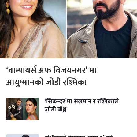
‘वाम्पायर्स अफ विजयनगर’ मा
आयुष्मानको जोडी रश्मिका
‘सिकन्दर’मा सलमान र रश्मिकाले
जोडी बाँध्ने