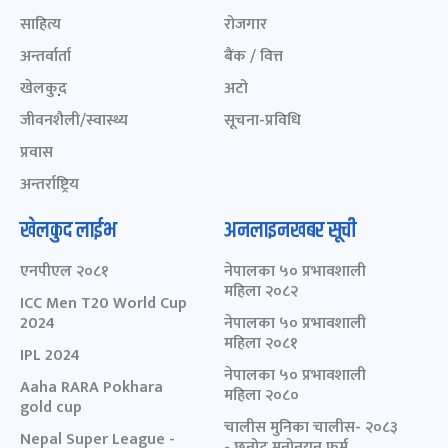
साहित्य
रोजगार
अन्तर्वार्ता
बैंक / वित्त
खेलकुद़़
अटो
जीवनशैली/स्वास्थ्य
सूचना-प्रविधि
प्रवास
अन्तर्राष्ट्रिय
खेलकुद लाईभ
अनलाइनखबर सूची
एनपीएल २०८१
नेपालका ५० प्रभावशाली
महिला २०८२
ICC Men T20 World Cup
2024
नेपालका ५० प्रभावशाली
महिला २०८१
IPL 2024
नेपालका ५० प्रभावशाली
Aaha RARA Pokhara
महिला २०८०
gold cup
चालीस मुनिका चालीस- २०८३
Nepal Super League -
- छनोट मनोनयन फर्म