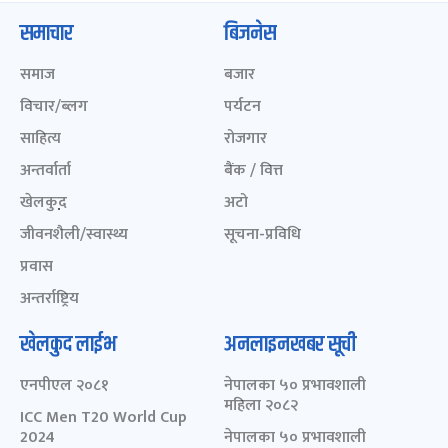
समाचार
बिजनेस
समाज
बजार
विचार/ब्लग
पर्यटन
साहित्य
रोजगार
अन्तर्वार्ता
बैंक / वित्त
खेलकुद़़
अटो
जीवनशैली/स्वास्थ्य
सूचना-प्रविधि
प्रवास
अन्तर्राष्ट्रिय
खेलकुद लाईभ
अनलाइनखबर सूची
एनपीएल २०८१
नेपालका ५० प्रभावशाली
महिला २०८२
ICC Men T20 World Cup
2024
नेपालका ५० प्रभावशाली