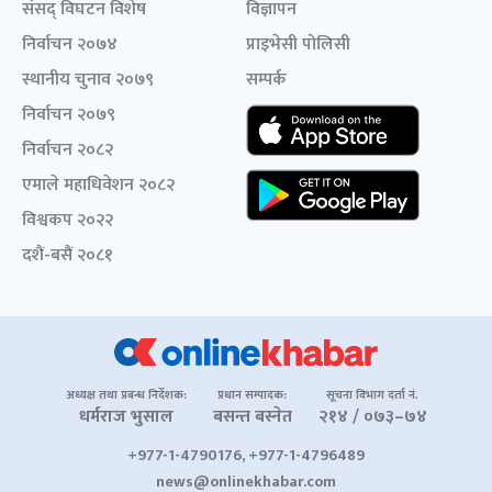
संसद् विघटन विशेष
विज्ञापन
निर्वाचन २०७४
प्राइभेसी पोलिसी
स्थानीय चुनाव २०७९
सम्पर्क
निर्वाचन २०७९
निर्वाचन २०८२
एमाले महाधिवेशन २०८२
विश्वकप २०२२
दशैं-बसैं २०८१
अध्यक्ष तथा प्रबन्ध निर्देशक:
प्रधान सम्पादक:
सूचना विभाग दर्ता नं.
धर्मराज भुसाल
बसन्त बस्नेत
२१४ / ०७३–७४
+977-1-4790176, +977-1-4796489
news@onlinekhabar.com