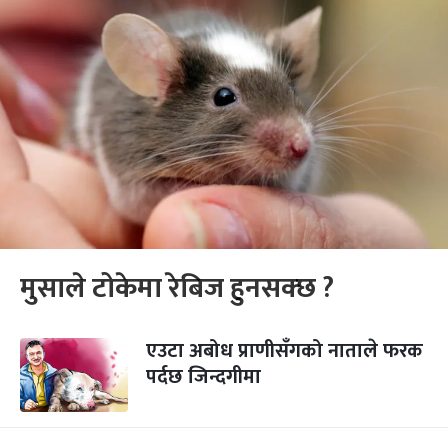
मुसाले टोकेमा रेबिज हुनसक्छ ?
एउटा अबोध प्राणीसँगको नाताले फरक
पर्दछ जिन्दगीमा