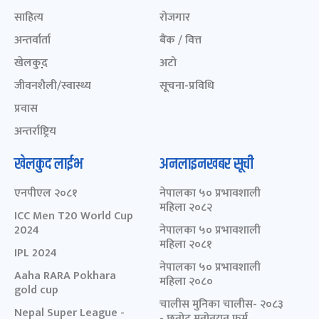
साहित्य
रोजगार
अन्तर्वार्ता
बैंक / वित्त
खेलकुद़़
अटो
जीवनशैली/स्वास्थ्य
सूचना-प्रविधि
प्रवास
अन्तर्राष्ट्रिय
खेलकुद लाईभ
अनलाइनखबर सूची
एनपीएल २०८१
नेपालका ५० प्रभावशाली
महिला २०८२
ICC Men T20 World Cup
2024
नेपालका ५० प्रभावशाली
महिला २०८१
IPL 2024
नेपालका ५० प्रभावशाली
Aaha RARA Pokhara
महिला २०८०
gold cup
चालीस मुनिका चालीस- २०८३
Nepal Super League -
- छनोट मनोनयन फर्म