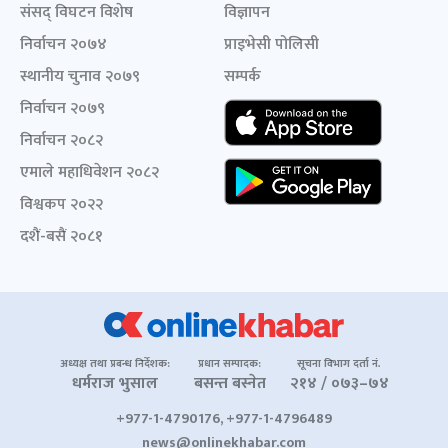
संसद् विघटन विशेष
विज्ञापन
निर्वाचन २०७४
प्राइभेसी पोलिसी
स्थानीय चुनाव २०७९
सम्पर्क
निर्वाचन २०७९
निर्वाचन २०८२
एमाले महाधिवेशन २०८२
विश्वकप २०२२
दशैं-बसैं २०८१
अध्यक्ष तथा प्रबन्ध निर्देशक:
प्रधान सम्पादक:
सूचना विभाग दर्ता नं.
धर्मराज भुसाल
बसन्त बस्नेत
२१४ / ०७३–७४
+977-1-4790176, +977-1-4796489
news@onlinekhabar.com