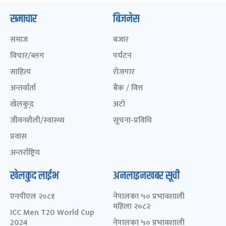
समाचार
बिजनेस
समाज
बजार
विचार/ब्लग
पर्यटन
साहित्य
रोजगार
अन्तर्वार्ता
बैंक / वित्त
खेलकुद़़
अटो
जीवनशैली/स्वास्थ्य
सूचना-प्रविधि
प्रवास
अन्तर्राष्ट्रिय
खेलकुद लाईभ
अनलाइनखबर सूची
एनपीएल २०८१
नेपालका ५० प्रभावशाली
महिला २०८२
ICC Men T20 World Cup
2024
नेपालका ५० प्रभावशाली