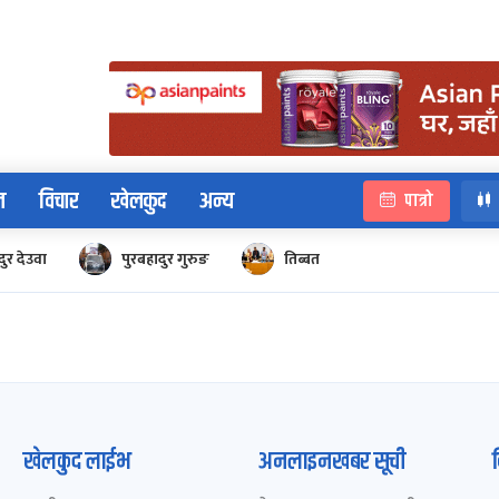
न
विचार
खेलकुद
अन्य
पात्रो
ुर देउवा
पुरबहादुर गुरुङ
तिब्बत
खेलकुद लाईभ
अनलाइनखबर सूची