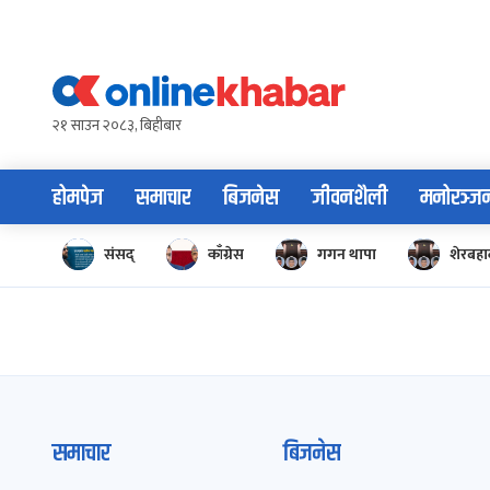
Skip
to
content
२१ साउन २०८३, बिहीबार
होमपेज
समाचार
बिजनेस
जीवनशैली
मनोरञ्ज
संसद्
काँग्रेस
गगन थापा
शेरबहाद
समाचार
बिजनेस