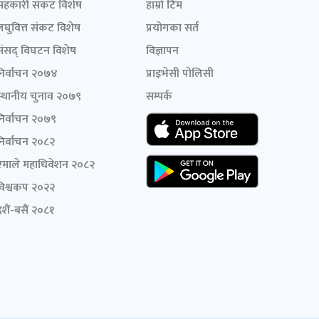
सहकारी संकट विशेष
हाम्रो टिम
लघुवित्त संकट विशेष
प्रयोगका सर्त
संसद् विघटन विशेष
विज्ञापन
निर्वाचन २०७४
प्राइभेसी पोलिसी
स्थानीय चुनाव २०७९
सम्पर्क
निर्वाचन २०७९
निर्वाचन २०८२
एमाले महाधिवेशन २०८२
विश्वकप २०२२
शैं-बसैं २०८१