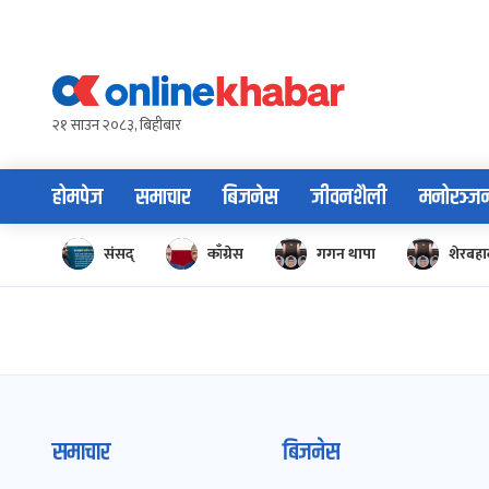
Skip
to
content
२१ साउन २०८३, बिहीबार
होमपेज
समाचार
बिजनेस
जीवनशैली
मनोरञ्ज
संसद्
काँग्रेस
गगन थापा
शेरबहाद
समाचार
बिजनेस