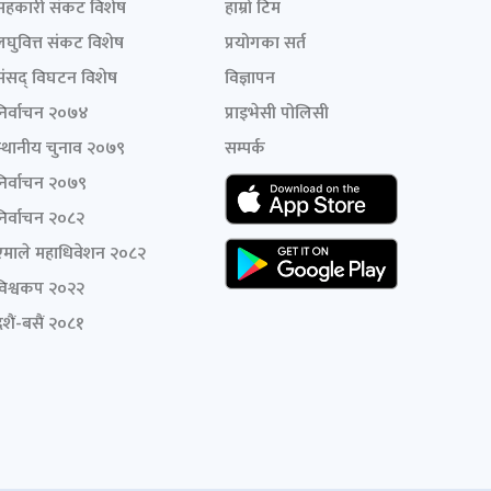
सहकारी संकट विशेष
हाम्रो टिम
लघुवित्त संकट विशेष
प्रयोगका सर्त
संसद् विघटन विशेष
विज्ञापन
निर्वाचन २०७४
प्राइभेसी पोलिसी
स्थानीय चुनाव २०७९
सम्पर्क
निर्वाचन २०७९
निर्वाचन २०८२
एमाले महाधिवेशन २०८२
विश्वकप २०२२
शैं-बसैं २०८१