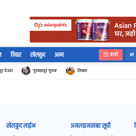
न
विचार
खेलकुद
अन्य
पात्रो
ुर देउवा
पुरबहादुर गुरुङ
तिब्बत
खेलकुद लाईभ
अनलाइनखबर सूची