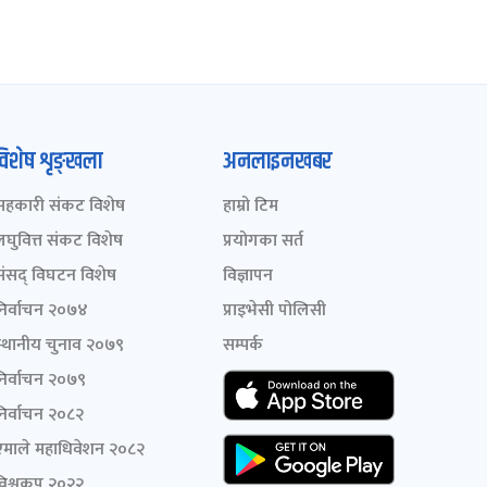
विशेष शृङ्खला
अनलाइनखबर
सहकारी संकट विशेष
हाम्रो टिम
लघुवित्त संकट विशेष
प्रयोगका सर्त
संसद् विघटन विशेष
विज्ञापन
निर्वाचन २०७४
प्राइभेसी पोलिसी
स्थानीय चुनाव २०७९
सम्पर्क
निर्वाचन २०७९
निर्वाचन २०८२
एमाले महाधिवेशन २०८२
विश्वकप २०२२