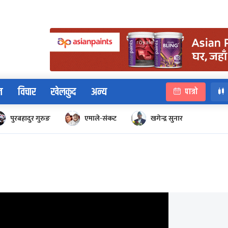
न
विचार
खेलकुद
अन्य
पात्रो
पुरबहादुर गुरुङ
एमाले-संकट
खगेन्द्र सुनार