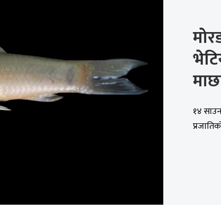
मोरङ
भेटि
माछ
१४ साउन,
प्रजातिक