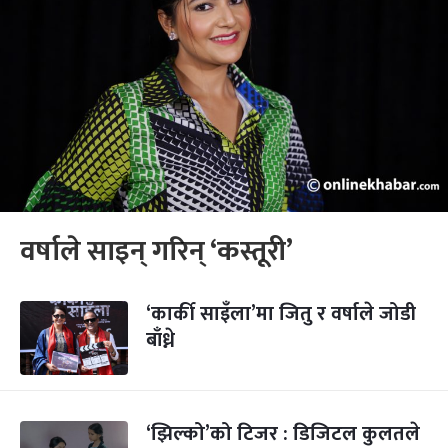
वर्षाले साइन् गरिन् ‘कस्तूरी’
‘कार्की साइँला’मा जितु र वर्षाले जोडी
बाँध्ने
‘झिल्को’को टिजर : डिजिटल कुलतले