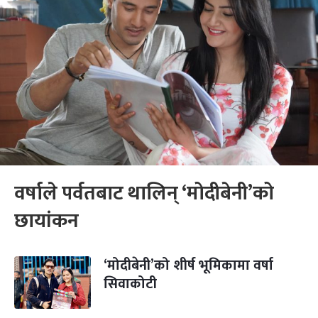
वर्षाले पर्वतबाट थालिन् ‘मोदीबेनी’को
छायांकन
‘मोदीबेनी’को शीर्ष भूमिकामा वर्षा
सिवाकोटी