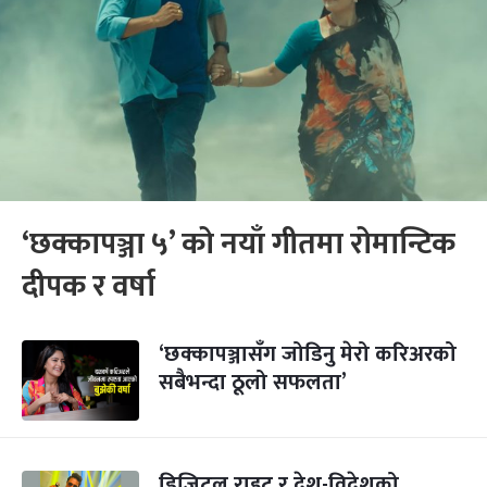
‘छक्कापञ्जा ५’ को नयाँ गीतमा रोमान्टिक
दीपक र वर्षा
‘छक्कापञ्जासँग जोडिनु मेरो करिअरको
सबैभन्दा ठूलो सफलता’
डिजिटल राइट र देश-विदेशको