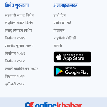
विशेष शृङ्खला
अनलाइनखबर
सहकारी संकट विशेष
हाम्रो टिम
लघुवित्त संकट विशेष
प्रयोगका सर्त
संसद् विघटन विशेष
विज्ञापन
निर्वाचन २०७४
प्राइभेसी पोलिसी
स्थानीय चुनाव २०७९
सम्पर्क
निर्वाचन २०७९
निर्वाचन २०८२
एमाले महाधिवेशन २०८२
विश्वकप २०२२
दशैं-बसैं २०८१