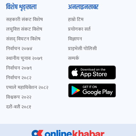
विशेष शृङ्खला
अनलाइनखबर
सहकारी संकट विशेष
हाम्रो टिम
लघुवित्त संकट विशेष
प्रयोगका सर्त
संसद् विघटन विशेष
विज्ञापन
निर्वाचन २०७४
प्राइभेसी पोलिसी
स्थानीय चुनाव २०७९
सम्पर्क
निर्वाचन २०७९
निर्वाचन २०८२
एमाले महाधिवेशन २०८२
विश्वकप २०२२
दशैं-बसैं २०८१