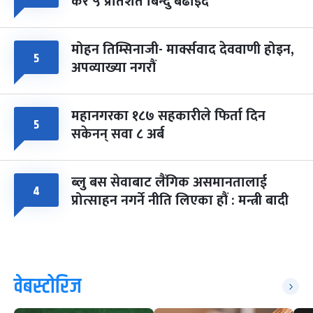
कर ५ प्रतिशत बिन्दु बढाइँदै
मोहन तिम्सिनाजी- मार्क्सवाद देववाणी होइन,
५
अपव्याख्या नगरौं
महानगरका १८७ सहकारीले फिर्ता दिन
५
सकेनन् सवा ८ अर्ब
ब्लु बस सेवाबाट लैंगिक असमानतालाई
४
प्रोत्साहन नगर्ने नीति लिएका हौं : मन्त्री बादी
वेबस्टोरिज