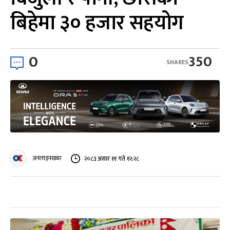
बिहेमा ३० हजार सहयोग
0
350
SHARES
अनलाइनखबर
२०८३ असार ११ गते १२:२८