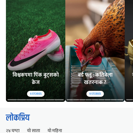
विश्वकपमा पिंक बुट्सको
बर्ड फ्लू : कतिबेला
क्रेज
खतरनाक ?
6
STORIES
9
STORIES
लोकप्रिय
२४ घण्टा
यो साता
यो महिना