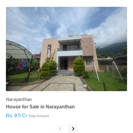
Narayanthan
I
House for Sale in Narayanthan
H
Rs. 9.5 Cr
R
Total Amount
‹
›