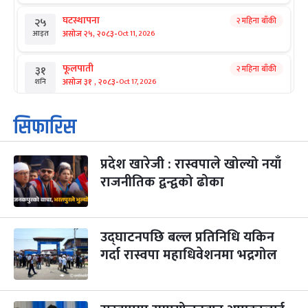
घटस्थापना
२ महिना बाँकी
२५
-
असोज २५, २०८३
Oct 11, 2026
आइत
फूलपाती
२ महिना बाँकी
३१
-
असोज ३१ , २०८३
Oct 17, 2026
शनि
कार्तिक सङ्क्रान्ति
२ महिना बाँकी
१
सिफारिस
-
कार्तिक १, २०८३
Oct 18, 2026
आइत
प्रदेश खारेजी : रास्वपाले खोल्यो नयाँ
महानवमी
२ महिना बाँकी
३
-
राजनीतिक द्वन्द्वको ढोका
कार्तिक ३, २०८३
Oct 20, 2026
मंगल
विजयादशमी
२ महिना बाँकी
४
-
कार्तिक ४, २०८३
Oct 21, 2026
बुध
उद्घाटनपछि बल्ल प्रतिनिधि यकिन
गर्दा रास्वपा महाधिवेशनमा भद्रगोल
पापा‌ङ्कुशा एकादशी व्रत
२ महिना बाँकी
५
-
कार्तिक ५, २०८३
Oct 22, 2026
बिहि