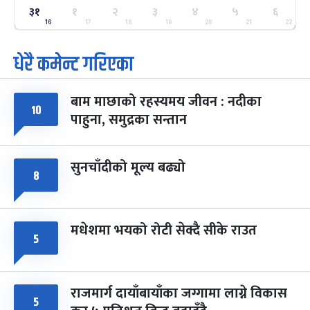
३१
ग्याल्पो ल्होसार
१
२
३
४
५
६
७ महिना बाँकी
२५
-
फाल्गुन २५, २०८३
Mar 9, 2027
मंगल
16
17
18
19
20
21
22
धेरै कमेन्ट गरिएका
पूर्णिमा व्रत
७ महिना बाँकी
७
-
चैत्र ७, २०८३
Mar 21, 2027
आइत
बाम माछाको रहस्यमय जीवन : नदीका
फागुपूर्णिमा
१०
७ महिना बाँकी
८
पाहुना, समुद्रका सन्तान
-
चैत्र ८, २०८३
Mar 22, 2027
सोम
सुनचाँदीको मूल्य बढ्यो
८
मधेशमा भयको रोटी सेक्दै सीके राउत
५
राजमार्ग दायाँबायाँका जग्गामा लाग्ने विकास
५