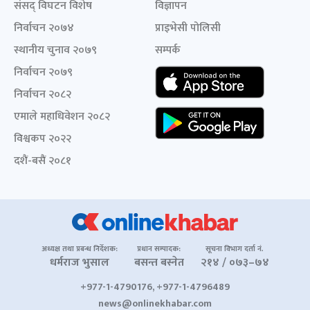
संसद् विघटन विशेष
विज्ञापन
निर्वाचन २०७४
प्राइभेसी पोलिसी
स्थानीय चुनाव २०७९
सम्पर्क
निर्वाचन २०७९
निर्वाचन २०८२
एमाले महाधिवेशन २०८२
विश्वकप २०२२
दशैं-बसैं २०८१
अध्यक्ष तथा प्रबन्ध निर्देशक:
प्रधान सम्पादक:
सूचना विभाग दर्ता नं.
धर्मराज भुसाल
बसन्त बस्नेत
२१४ / ०७३–७४
+977-1-4790176, +977-1-4796489
news@onlinekhabar.com