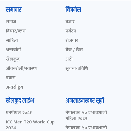
समाचार
बिजनेस
समाज
बजार
विचार/ब्लग
पर्यटन
साहित्य
रोजगार
अन्तर्वार्ता
बैंक / वित्त
खेलकुद़़
अटो
जीवनशैली/स्वास्थ्य
सूचना-प्रविधि
प्रवास
अन्तर्राष्ट्रिय
खेलकुद लाईभ
अनलाइनखबर सूची
एनपीएल २०८१
नेपालका ५० प्रभावशाली
महिला २०८२
ICC Men T20 World Cup
2024
नेपालका ५० प्रभावशाली