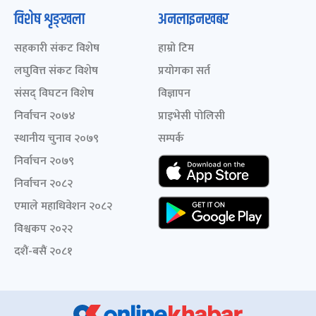
विशेष शृङ्खला
अनलाइनखबर
सहकारी संकट विशेष
हाम्रो टिम
लघुवित्त संकट विशेष
प्रयोगका सर्त
संसद् विघटन विशेष
विज्ञापन
निर्वाचन २०७४
प्राइभेसी पोलिसी
स्थानीय चुनाव २०७९
सम्पर्क
निर्वाचन २०७९
निर्वाचन २०८२
एमाले महाधिवेशन २०८२
विश्वकप २०२२
दशैं-बसैं २०८१