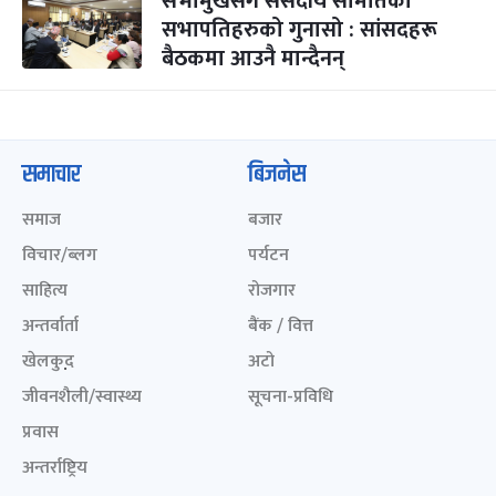
सभामुखसँग संसदीय समितिका
सभापतिहरुको गुनासो : सांसदहरू
बैठकमा आउनै मान्दैनन्
समाचार
बिजनेस
समाज
बजार
विचार/ब्लग
पर्यटन
साहित्य
रोजगार
अन्तर्वार्ता
बैंक / वित्त
खेलकुद़़
अटो
जीवनशैली/स्वास्थ्य
सूचना-प्रविधि
प्रवास
अन्तर्राष्ट्रिय