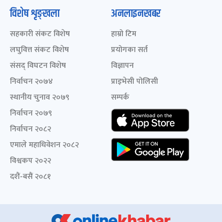
विशेष शृङ्खला
अनलाइनखबर
सहकारी संकट विशेष
हाम्रो टिम
लघुवित्त संकट विशेष
प्रयोगका सर्त
संसद् विघटन विशेष
विज्ञापन
निर्वाचन २०७४
प्राइभेसी पोलिसी
स्थानीय चुनाव २०७९
सम्पर्क
निर्वाचन २०७९
निर्वाचन २०८२
एमाले महाधिवेशन २०८२
विश्वकप २०२२
दशैं-बसैं २०८१