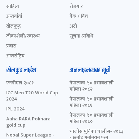
साहित्य
रोजगार
अन्तर्वार्ता
बैंक / वित्त
खेलकुद़़
अटो
जीवनशैली/स्वास्थ्य
सूचना-प्रविधि
प्रवास
अन्तर्राष्ट्रिय
खेलकुद लाईभ
अनलाइनखबर सूची
एनपीएल २०८१
नेपालका ५० प्रभावशाली
महिला २०८२
ICC Men T20 World Cup
2024
नेपालका ५० प्रभावशाली
महिला २०८१
IPL 2024
नेपालका ५० प्रभावशाली
Aaha RARA Pokhara
महिला २०८०
gold cup
चालीस मुनिका चालीस- २०८३
Nepal Super League -
- छनोट मनोनयन फर्म