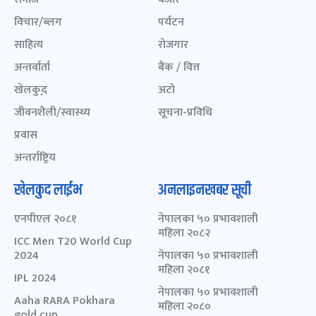
विचार/ब्लग
पर्यटन
साहित्य
रोजगार
अन्तर्वार्ता
बैंक / वित्त
खेलकुद़़
अटो
जीवनशैली/स्वास्थ्य
सूचना-प्रविधि
प्रवास
अन्तर्राष्ट्रिय
खेलकुद लाईभ
अनलाइनखबर सूची
एनपीएल २०८१
नेपालका ५० प्रभावशाली
महिला २०८२
ICC Men T20 World Cup
2024
नेपालका ५० प्रभावशाली
महिला २०८१
IPL 2024
नेपालका ५० प्रभावशाली
Aaha RARA Pokhara
महिला २०८०
gold cup