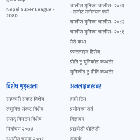
चालीस मुनिका चालीस- २०८३
Nepal Super League -
- छनोट मनोनयन फर्म
2080
चालीस मुनिका चालीस- २०८२
चालीस मुनिका चालीस- २०८१
मेरो कथा
फ्रन्टलाइन हिरोज्
प्रीति टु युनिकोड कन्भर्टर
युनिकोड टु प्रीति कन्भर्टर
विशेष शृङ्खला
अनलाइनखबर
सहकारी संकट विशेष
हाम्रो टिम
लघुवित्त संकट विशेष
प्रयोगका सर्त
संसद् विघटन विशेष
विज्ञापन
निर्वाचन २०७४
प्राइभेसी पोलिसी
स्थानीय चुनाव २०७९
सम्पर्क