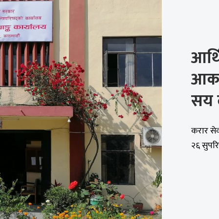
आर्
आकर
सय 
करार से
२६ सुपरिव