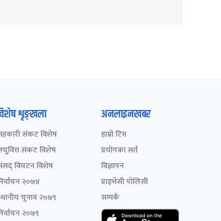
विशेष शृङ्खला
अनलाइनखबर
सहकारी संकट विशेष
हाम्रो टिम
लघुवित्त संकट विशेष
प्रयोगका सर्त
संसद् विघटन विशेष
विज्ञापन
निर्वाचन २०७४
प्राइभेसी पोलिसी
स्थानीय चुनाव २०७९
सम्पर्क
निर्वाचन २०७९