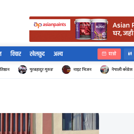
न
विचार
खेलकुद
अन्य
पात्रो
रतिष्ठान
पुरबहादुर गुरुङ
नाइट भिजन
नेपाली काँग्रेस