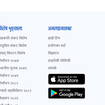
विशेष शृङ्खला
अनलाइनखबर
सहकारी संकट विशेष
हाम्रो टिम
लघुवित्त संकट विशेष
प्रयोगका सर्त
संसद् विघटन विशेष
विज्ञापन
निर्वाचन २०७४
प्राइभेसी पोलिसी
स्थानीय चुनाव २०७९
सम्पर्क
निर्वाचन २०७९
निर्वाचन २०८२
एमाले महाधिवेशन २०८२
विश्वकप २०२२