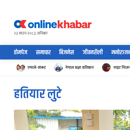
Skip
to
content
२३ साउन २०८३, शनिबार
होमपेज
समाचार
बिजनेस
जीवनशैली
मनोरञ्ज
एमाले-संकट
नेपाल प्रज्ञा प्रतिष्ठान
नाइट भिज
हतियार लुटे