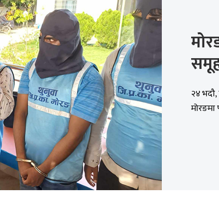
मोरङ
समूह
२४ भदौ, 
मोरङमा प