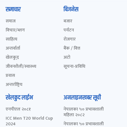
समाचार
बिजनेस
समाज
बजार
विचार/ब्लग
पर्यटन
साहित्य
रोजगार
अन्तर्वार्ता
बैंक / वित्त
खेलकुद़़
अटो
जीवनशैली/स्वास्थ्य
सूचना-प्रविधि
प्रवास
अन्तर्राष्ट्रिय
खेलकुद लाईभ
अनलाइनखबर सूची
एनपीएल २०८१
नेपालका ५० प्रभावशाली
महिला २०८२
ICC Men T20 World Cup
2024
नेपालका ५० प्रभावशाली