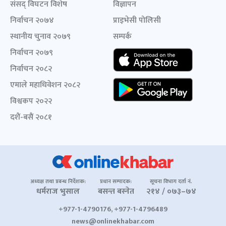
संसद् विघटन विशेष
विज्ञापन
निर्वाचन २०७४
प्राइभेसी पोलिसी
स्थानीय चुनाव २०७९
सम्पर्क
निर्वाचन २०७९
निर्वाचन २०८२
एमाले महाधिवेशन २०८२
विश्वकप २०२२
दशैं-बसैं २०८१
अध्यक्ष तथा प्रबन्ध निर्देशक:
प्रधान सम्पादक:
सूचना विभाग दर्ता नं.
धर्मराज भुसाल
बसन्त बस्नेत
२१४ / ०७३–७४
+977-1-4790176, +977-1-4796489
news@onlinekhabar.com