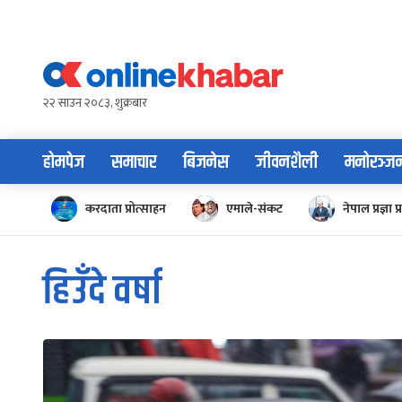
Skip
to
content
२२ साउन २०८३, शुक्रबार
होमपेज
समाचार
बिजनेस
जीवनशैली
मनोरञ्ज
करदाता प्रोत्साहन
एमाले-संकट
नेपाल प्रज्ञा प्
हिउँदे वर्षा