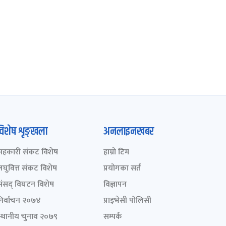
विशेष शृङ्खला
अनलाइनखबर
सहकारी संकट विशेष
हाम्रो टिम
लघुवित्त संकट विशेष
प्रयोगका सर्त
संसद् विघटन विशेष
विज्ञापन
निर्वाचन २०७४
प्राइभेसी पोलिसी
स्थानीय चुनाव २०७९
सम्पर्क