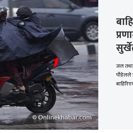
बाहि
प्रणा
सुर्ख
जल तथा 
पौडेलले 
बाहिरिएक