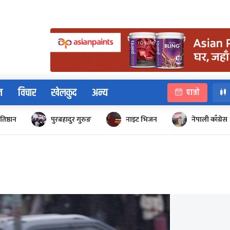
न
विचार
खेलकुद
अन्य
पात्रो
रतिष्ठान
पुरबहादुर गुरुङ
नाइट भिजन
नेपाली काँग्रेस