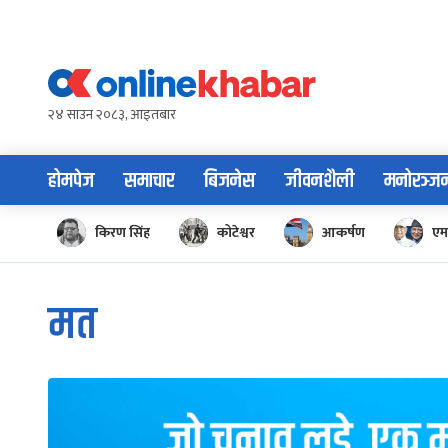
Skip
to
content
२४ साउन २०८३, आइतबार
होमपेज
समाचार
बिजनेस
जीवनशैली
मनोरञ्ज
किरण सिंह
कोटेश्वर
आकर्षण
एम
मत