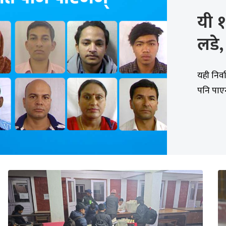
यी १
लडे
यही निर्
पनि पाएन