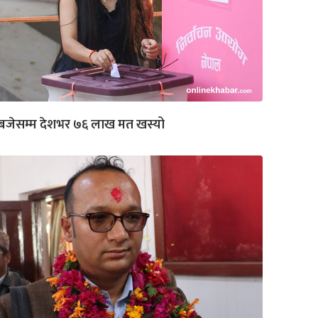
बजेसम्म देशभर ७६ लाख मत खस्यो