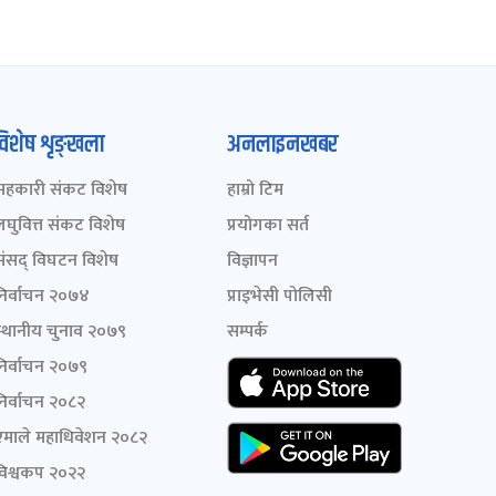
विशेष शृङ्खला
अनलाइनखबर
सहकारी संकट विशेष
हाम्रो टिम
लघुवित्त संकट विशेष
प्रयोगका सर्त
संसद् विघटन विशेष
विज्ञापन
निर्वाचन २०७४
प्राइभेसी पोलिसी
स्थानीय चुनाव २०७९
सम्पर्क
निर्वाचन २०७९
निर्वाचन २०८२
एमाले महाधिवेशन २०८२
विश्वकप २०२२