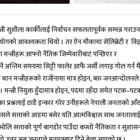
त्री सुशीला कार्कीलाई निर्वाचन सफलतापूर्वक सम्पन्न गराउन
ोगको आवश्यकता थियो । तर ऐन मौकामा सेलिब्रेटी र विज्
मन्त्रीहरू आफ्नो नैतिक जिम्मेवारीबाट पन्छिएर र
रू नै अन्तिम समयमा सिट्टी फालेर आफैं जर्सी लगाइ गोल गर्न म
 थान मन्त्रीहरूको राजीनामा मात्र होइन, बरु जनआन्दोलनले
। मन्त्री नियुक्त हुँदामात्र होइन, पदमा रहँदा समेत पटक–पट
ा प्रश्नलाई ठाडै इन्कार गरेर उनीहरूले नेपाली जनताको आँ
ो । जसले सत्ताको आडमा बसेर यति आत्मविश्वास साथ जनतालाई
भोलि सत्ताको पूर्ण बागडोर पाउँदा कस्तो नैतिकता र सुशा
्नको उत्तर अब जनताले मतपत्रबाट दिने बेला आएको छ ।