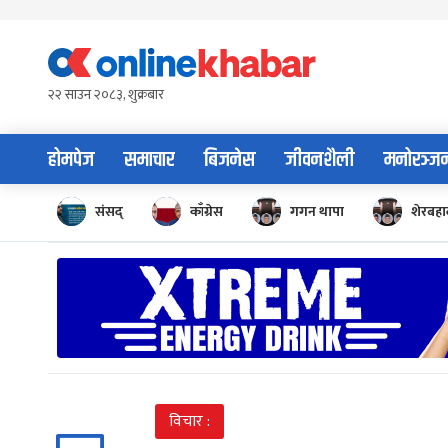
Skip
to
content
२२ साउन २०८३, शुक्रबार
होमपेज
समाचार
बिजनेस
जीवनशैली
मनोरञ्ज
संसद्
काँग्रेस
गगन थापा
शेरबहाद
विचार :