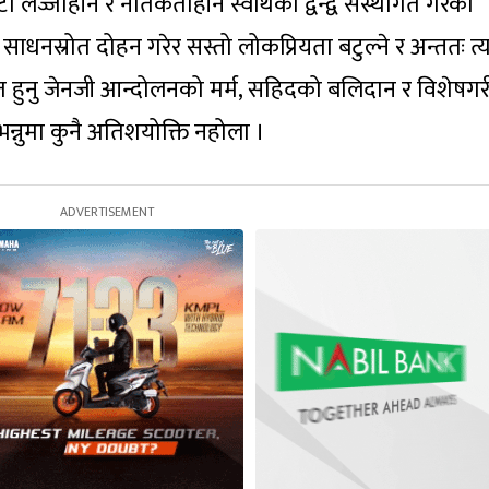
ा लज्जाहीन र नैतिकताहीन स्वार्थको द्वन्द्व संस्थागत गरेको
 साधनस्रोत दोहन गरेर सस्तो लोकप्रियता बटुल्ने र अन्ततः त्
त हुनु जेनजी आन्दोलनको मर्म, सहिदको बलिदान र विशेषगर
्नुमा कुनै अतिशयोक्ति नहोला ।