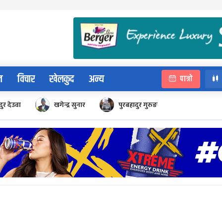
न
विचार
खेलकुद
अन्य
पात्रो
ुर देउवा
खगेन्द्र सुनार
पुरबहादुर गुरुङ