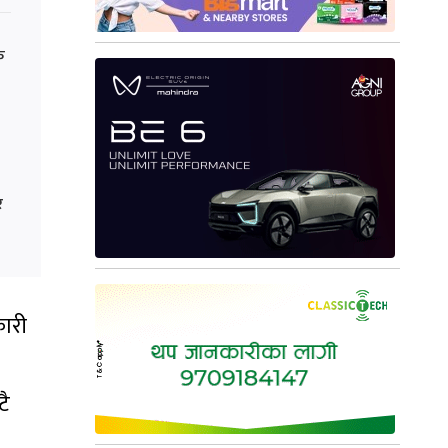
क
र
कारी
टै