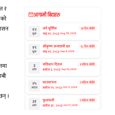
ित र
आगामी बिदाहरु
नेको
शासन
जनै पूर्णिमा
२१ दिन बाँकी
१२
-
भाद्र १२, २०८३
Aug 28, 2026
शुक्र
श्रीकृष्ण जन्माष्टमी व्रत
२८ दिन बाँकी
१९
-
भाद्र १९, २०८३
Sep 4, 2026
शुक्र
ठनमा
संविधान दिवस
१ महिना बाँकी
३
-
असोज ३, २०८३
Sep 19, 2026
शनि
ाबी
घटस्थापना
२ महिना बाँकी
२५
-
असोज २५, २०८३
Oct 11, 2026
आइत
छन् ।
फूलपाती
२ महिना बाँकी
३१
-
असोज ३१ , २०८३
Oct 17, 2026
शनि