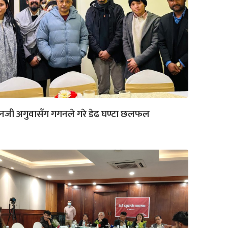
नजी अगुवासँग गगनले गरे डेढ घण्टा छलफल