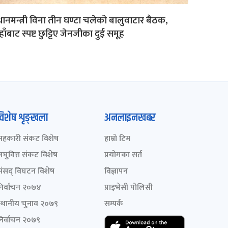
रधानमन्त्री विना तीन घण्टा चलेको बालुवाटार बैठक,
ाँबाट स्पष्ट छुट्टिए जेनजीका दुई समूह
विशेष शृङ्खला
अनलाइनखबर
सहकारी संकट विशेष
हाम्रो टिम
लघुवित्त संकट विशेष
प्रयोगका सर्त
संसद् विघटन विशेष
विज्ञापन
निर्वाचन २०७४
प्राइभेसी पोलिसी
स्थानीय चुनाव २०७९
सम्पर्क
निर्वाचन २०७९