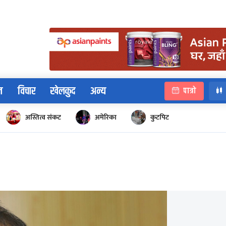
न
विचार
खेलकुद
अन्य
पात्रो
अस्तित्व संकट
अमेरिका
कुटपिट