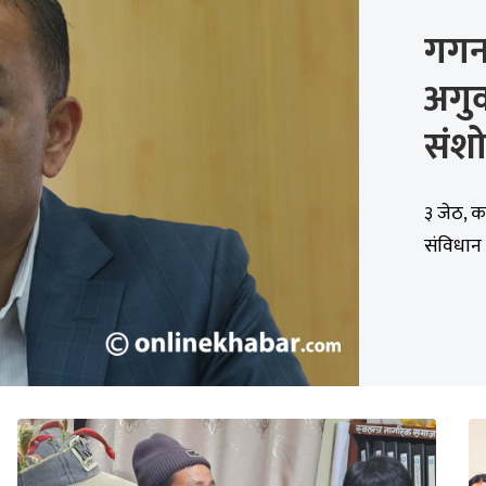
गगन
अगु
संश
३ जेठ, क
संविधान