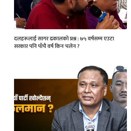
दलहरूलाई सागर ढकालको प्रश्न : ७५ वर्षसम्म एउटा
सरकार पनि पाँचै वर्ष किन चलेन ?