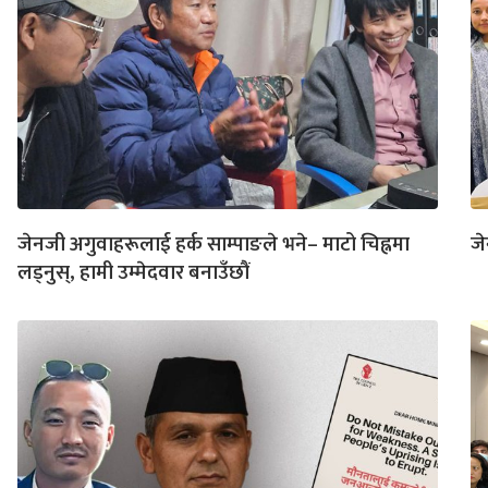
जेनजी अगुवाहरूलाई हर्क साम्पाङले भने– माटो चिह्नमा
जे
लड्नुस्, हामी उम्मेदवार बनाउँछौं