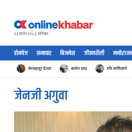
Skip
to
content
२३ साउन २०८३, शनिबार
होमपेज
समाचार
बिजनेस
जीवनशैली
मनोरञ्ज
शेरबहादुर देउवा
बालेन शाह
रवि लामिछाने
जेनजी अगुवा