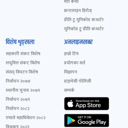
मेरो कथा
फ्रन्टलाइन हिरोज्
प्रीति टु युनिकोड कन्भर्टर
युनिकोड टु प्रीति कन्भर्टर
विशेष शृङ्खला
अनलाइनखबर
सहकारी संकट विशेष
हाम्रो टिम
लघुवित्त संकट विशेष
प्रयोगका सर्त
संसद् विघटन विशेष
विज्ञापन
निर्वाचन २०७४
प्राइभेसी पोलिसी
स्थानीय चुनाव २०७९
सम्पर्क
निर्वाचन २०७९
निर्वाचन २०८२
एमाले महाधिवेशन २०८२
विश्वकप २०२२