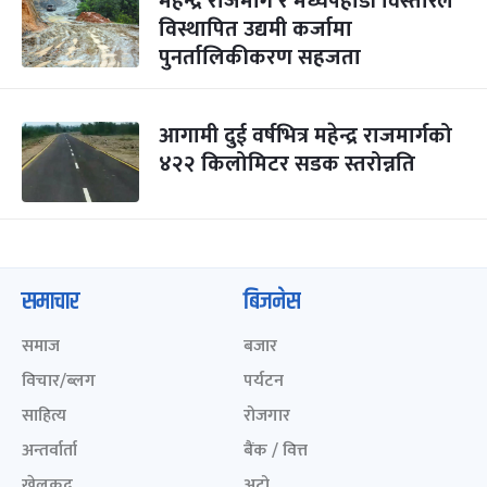
महेन्द्र राजमार्ग र मध्यपहाडी विस्तारले
विस्थापित उद्यमी कर्जामा
पुनर्तालिकीकरण सहजता
आगामी दुई वर्षभित्र महेन्द्र राजमार्गको
४२२ किलोमिटर सडक स्तरोन्नति
समाचार
बिजनेस
समाज
बजार
विचार/ब्लग
पर्यटन
साहित्य
रोजगार
अन्तर्वार्ता
बैंक / वित्त
खेलकुद़़
अटो