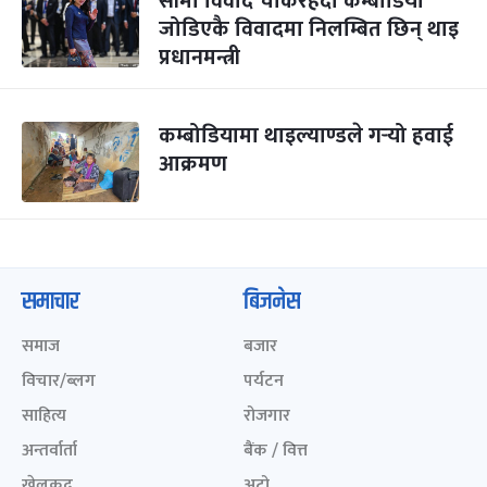
सीमा विवाद चर्किरहँदा कम्बोडिया
जोडिएकै विवादमा निलम्बित छिन् थाइ
प्रधानमन्त्री
कम्बोडियामा थाइल्याण्डले गर्‍यो हवाई
आक्रमण
समाचार
बिजनेस
समाज
बजार
विचार/ब्लग
पर्यटन
साहित्य
रोजगार
अन्तर्वार्ता
बैंक / वित्त
खेलकुद़़
अटो