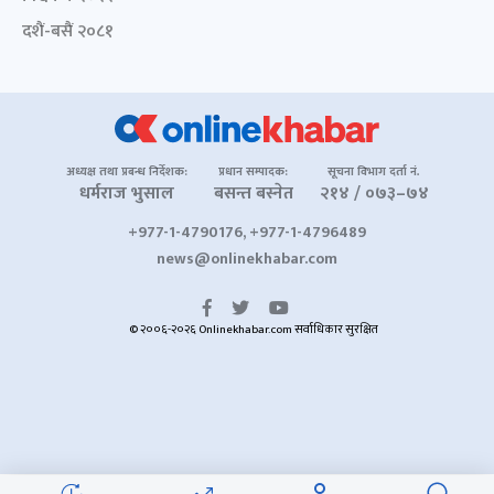
दशैं-बसैं २०८१
अध्यक्ष तथा प्रबन्ध निर्देशक:
प्रधान सम्पादक:
सूचना विभाग दर्ता नं.
धर्मराज भुसाल
बसन्त बस्नेत
२१४ / ०७३–७४
+977-1-4790176, +977-1-4796489
news@onlinekhabar.com
© २००६-२०२६ Onlinekhabar.com सर्वाधिकार सुरक्षित