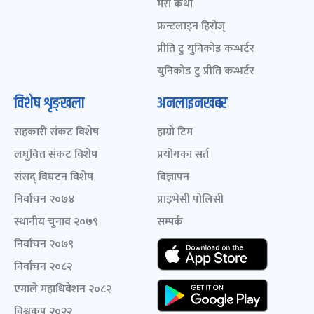
मेरो कथा
फ्रन्टलाइन हिरोज्
प्रीति टु युनिकोड कन्भर्टर
युनिकोड टु प्रीति कन्भर्टर
विशेष शृङ्खला
अनलाइनखबर
सहकारी संकट विशेष
हाम्रो टिम
लघुवित्त संकट विशेष
प्रयोगका सर्त
संसद् विघटन विशेष
विज्ञापन
निर्वाचन २०७४
प्राइभेसी पोलिसी
स्थानीय चुनाव २०७९
सम्पर्क
निर्वाचन २०७९
निर्वाचन २०८२
एमाले महाधिवेशन २०८२
विश्वकप २०२२