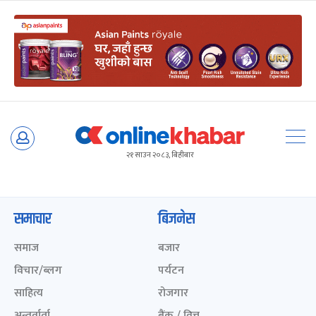
Skip
to
२१ साउन २०८३, बिहीबार
content
समाचार
बिजनेस
समाज
बजार
विचार/ब्लग
पर्यटन
साहित्य
रोजगार
अन्तर्वार्ता
बैंक / वित्त