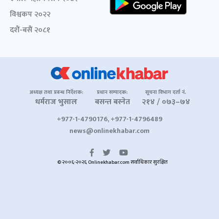
विश्वकप २०२२
दशैं-बसैं २०८१
अध्यक्ष तथा प्रबन्ध निर्देशक:
प्रधान सम्पादक:
सूचना विभाग दर्ता नं.
धर्मराज भुसाल
बसन्त बस्नेत
२१४ / ०७३–७४
+977-1-4790176, +977-1-4796489
news@onlinekhabar.com
© २००६-२०२६ Onlinekhabar.com सर्वाधिकार सुरक्षित