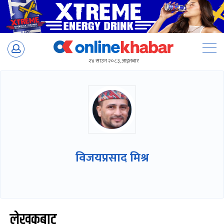
Skip
to
२४ साउन २०८३, आइतबार
content
विजयप्रसाद मिश्र
लेखकबाट