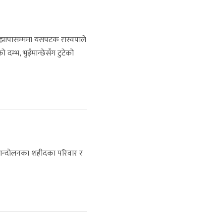
ि झापासम्ममा यसपटक रास्वपाले
म्भ, भुइँमान्छेसँग टुटेको
ी आन्दोलनका शहीदका परिवार र