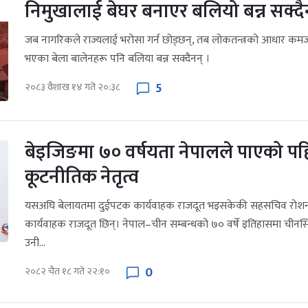
निमुखालाई बेघर बनाएर बलियो बन्न सक्दै
जब नागरिकले राज्यलाई भरोसा गर्न छोड्छन्, तब लोकतन्त्रको आधार कमजो
भएका बेला बालेनहरू पनि बलिया बन्न सक्दैनन् ।
5
२०८३ वैशाख १४ गते २०:३८
बेइजिङमा ७० वर्षयता नेपालले पाएको प
कूटनीतिक नेतृत्व
यसअघि बेलायतमा दुईपटक कार्यवाहक राजदूत भइसकेकी सहसचिव रोश
कार्यवाहक राजदूत छिन्। नेपाल–चीन सम्बन्धको ७० वर्षे इतिहासमा चीनस्
उनी...
0
२०८२ चैत १८ गते २२:१०