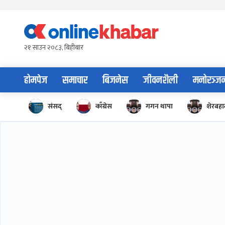
Skip
to
content
२१ साउन २०८३, बिहीबार
होमपेज
समाचार
बिजनेस
जीवनशैली
मनोरञ्ज
संसद्
काँग्रेस
गगन थापा
शेरबहाद