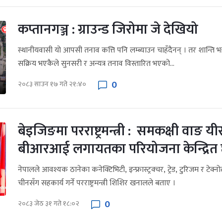
कप्तानगञ्ज : ग्राउन्ड जिरोमा जे देखियो
स्थानीयवासी यो आपसी तनाव कत्ति पनि लम्ब्याउन चाहँदैनन् । तर शान्ति भ
सक्रिय भएकैले सुनसरी र अन्यत्र तनाव विस्तारित भएको...
0
२०८३ साउन १७ गते २१:४०
बेइजिङमा परराष्ट्रमन्त्री : समकक्षी वाङ यी
बीआरआई लगायतका परियोजना केन्द्र
नेपालले आवश्यक ठानेका कनेक्टिभिटी, इन्फ्रास्ट्रक्चर, ट्रेड, टुरिजम र टेक
चीनसँग सहकार्य गर्ने परराष्ट्रमन्त्री शिशिर खनालले बताए ।
0
२०८३ जेठ ३१ गते १८:०२