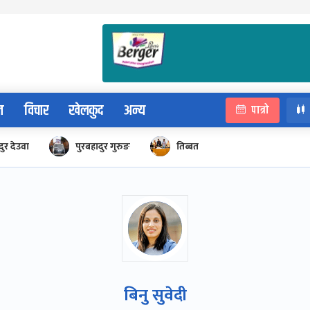
न
विचार
खेलकुद
अन्य
पात्रो
ुर देउवा
पुरबहादुर गुरुङ
तिब्बत
बिनु सुवेदी