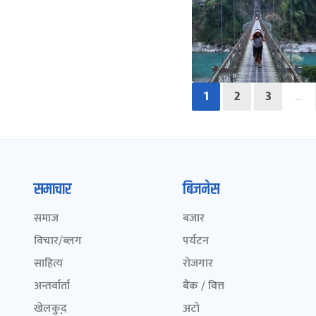
1
2
3
…
समाचार
बिजनेस
समाज
बजार
विचार/ब्लग
पर्यटन
साहित्य
रोजगार
अन्तर्वार्ता
बैंक / वित्त
खेलकुद़़
अटो