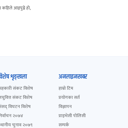
कहिले आइपुग्ने हो,
विशेष शृङ्खला
अनलाइनखबर
सहकारी संकट विशेष
हाम्रो टिम
लघुवित्त संकट विशेष
प्रयोगका सर्त
संसद् विघटन विशेष
विज्ञापन
निर्वाचन २०७४
प्राइभेसी पोलिसी
स्थानीय चुनाव २०७९
सम्पर्क