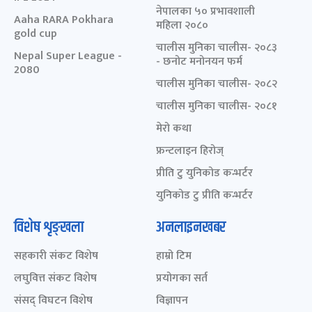
नेपालका ५० प्रभावशाली
Aaha RARA Pokhara
महिला २०८०
gold cup
चालीस मुनिका चालीस- २०८३
Nepal Super League -
- छनोट मनोनयन फर्म
2080
चालीस मुनिका चालीस- २०८२
चालीस मुनिका चालीस- २०८१
मेरो कथा
फ्रन्टलाइन हिरोज्
प्रीति टु युनिकोड कन्भर्टर
युनिकोड टु प्रीति कन्भर्टर
विशेष शृङ्खला
अनलाइनखबर
सहकारी संकट विशेष
हाम्रो टिम
लघुवित्त संकट विशेष
प्रयोगका सर्त
संसद् विघटन विशेष
विज्ञापन