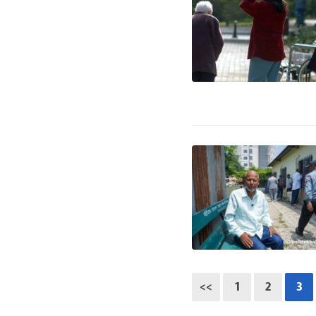
<<
1
2
3