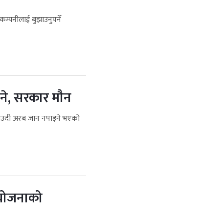
म्पनीलाई बुझाउनुपर्ने
े, सरकार माैन
साउदी अरब जान नपाइने भएको
आयोजनाको