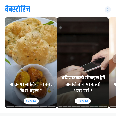
वेबस्टोरिज
अभिभावकको मोबाइल हेर्ने
साउनमा सात्त्विक भोजन :
बानीले बच्चामा कस्तो
ग
के छ महत्व ?
असर पर्छ ?
6
STORIES
11
STORIES