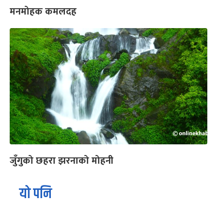
मनमोहक कमलदह
जुँगुको छहरा झरनाको मोहनी
यो पनि