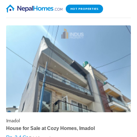
HOT PROPERTIES
Imadol
B
House for Sale at Cozy Homes, Imadol
B