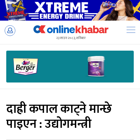
Skip
to
२३ साउन २०८३, शनिबार
content
दाह्री कपाल काट्ने मान्छे
पाइएन : उद्योगमन्त्री