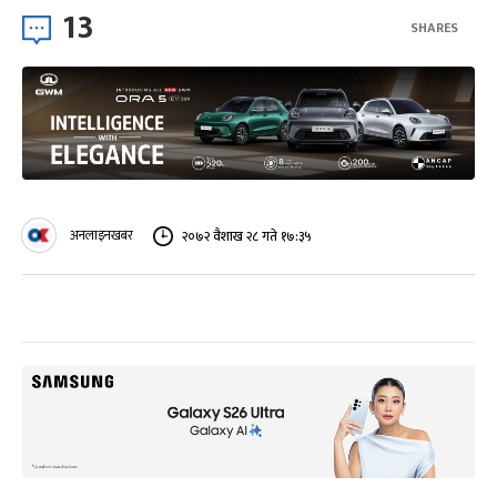
13
SHARES
अनलाइनखबर
२०७२ वैशाख २८ गते १७:३५