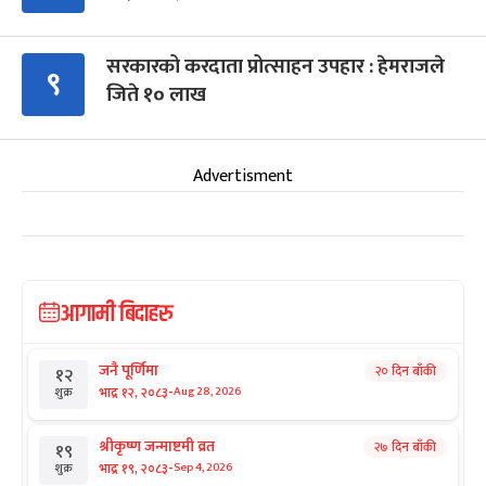
सरकारको करदाता प्रोत्साहन उपहार : हेमराजले
९
जिते १० लाख
Advertisment
आगामी बिदाहरु
जनै पूर्णिमा
२० दिन बाँकी
१२
-
भाद्र १२, २०८३
Aug 28, 2026
शुक्र
श्रीकृष्ण जन्माष्टमी व्रत
२७ दिन बाँकी
१९
-
भाद्र १९, २०८३
Sep 4, 2026
शुक्र