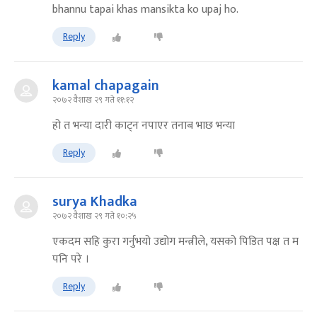
bhannu tapai khas mansikta ko upaj ho.
Reply
kamal chapagain
२०७२ वैशाख २९ गते ११:१२
हो त भन्या दारी काट्न नपाएर तनाब भाछ भन्या
Reply
surya Khadka
२०७२ वैशाख २९ गते १०:२५
एकदम सहि कुरा गर्नुभयो उद्योग मन्त्रीले, यसको पिडित पक्ष त म
पनि परे ।
Reply