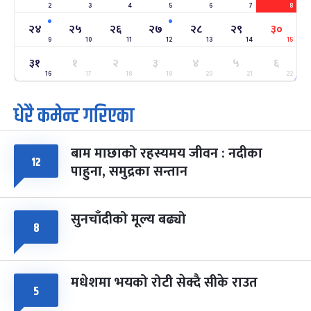
2
3
4
5
6
7
8
अन्तराष्ट्रिय नारी दिवस
७ महिना बाँकी
२४
-
२४
२५
२६
२७
२८
२९
३०
फाल्गुन २४, २०८३
Mar 8, 2027
सोम
9
10
11
12
13
14
15
३१
ग्याल्पो ल्होसार
१
२
३
४
५
६
७ महिना बाँकी
२५
-
फाल्गुन २५, २०८३
Mar 9, 2027
मंगल
16
17
18
19
20
21
22
धेरै कमेन्ट गरिएका
पूर्णिमा व्रत
७ महिना बाँकी
७
-
चैत्र ७, २०८३
Mar 21, 2027
आइत
बाम माछाको रहस्यमय जीवन : नदीका
फागुपूर्णिमा
१२
७ महिना बाँकी
८
पाहुना, समुद्रका सन्तान
-
चैत्र ८, २०८३
Mar 22, 2027
सोम
सुनचाँदीको मूल्य बढ्यो
८
मधेशमा भयको रोटी सेक्दै सीके राउत
५