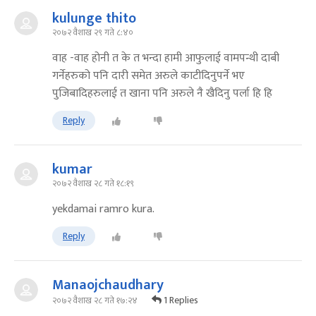
kulunge thito
२०७२ वैशाख २९ गते ८:४०
वाह -वाह होनी त के त भन्दा हामी आफुलाई वामपन्थी दाबी
गर्नेहरुको पनि दारी समेत अरुले काटीदिनुपर्ने भए
पुजिबादिहरुलाई त खाना पनि अरुले नै खैदिनु पर्ला हि हि
Reply
kumar
२०७२ वैशाख २८ गते १८:१९
yekdamai ramro kura.
Reply
Manaojchaudhary
1 Replies
२०७२ वैशाख २८ गते १७:२४