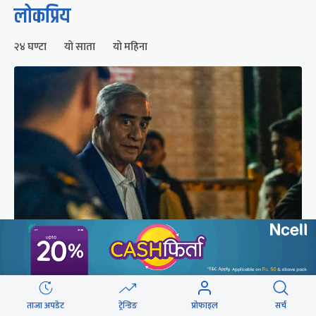
लोकप्रिय
२४ घण्टा
यो साता
यो महिना
शेरबहादुर देउवा स्वदेश फर्किने समय परिवर्तन
ताजा अपडेट
ट्रेन्डिङ
प्रोफाइल
सर्च