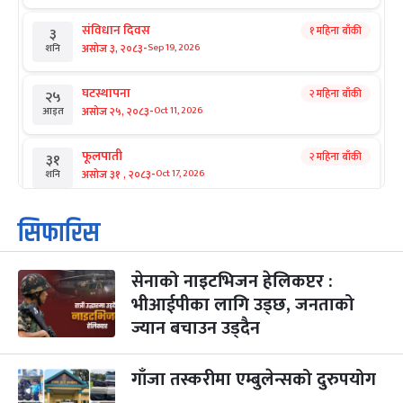
संविधान दिवस
१ महिना बाँकी
३
-
असोज ३, २०८३
Sep 19, 2026
शनि
घटस्थापना
२ महिना बाँकी
२५
-
असोज २५, २०८३
Oct 11, 2026
आइत
फूलपाती
२ महिना बाँकी
३१
-
असोज ३१ , २०८३
Oct 17, 2026
शनि
कार्तिक सङ्क्रान्ति
२ महिना बाँकी
१
सिफारिस
-
कार्तिक १, २०८३
Oct 18, 2026
आइत
सेनाको नाइटभिजन हेलिकप्टर :
महानवमी
२ महिना बाँकी
३
-
भीआईपीका लागि उड्छ, जनताको
कार्तिक ३, २०८३
Oct 20, 2026
मंगल
ज्यान बचाउन उड्दैन
विजयादशमी
२ महिना बाँकी
४
-
कार्तिक ४, २०८३
Oct 21, 2026
बुध
गाँजा तस्करीमा एम्बुलेन्सको दुरुपयोग