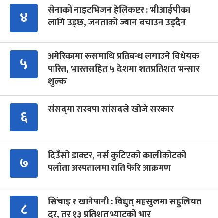
सेनाको नाइटभिजन हेलिकप्टर : भीआईपीका
४
लागि उड्छ, जनताको ज्यान बचाउन उड्दैन
अमेरिकामा रूसमाथि प्रतिबन्ध लगाउने विधेयक
५
पारित, भारतसहित ५ देशमा शतप्रतिशत भन्सार
शुल्क
संसद्‍मा रास्वपा सांसदले खोजे सरकार
६
दिउँसो डाक्टर, नर्स कुटिएको कालीकोटको
७
पलाँता अस्पतालमा राति फेरि आक्रमण
सिँचाइ र खानेपानी : विद्युत् महसुलमा सहुलियत
८
दर, तर १३ प्रतिशत भ्याटको भार