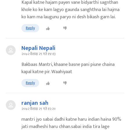
Kapal katne hajam payen vane bidyarthi sagnthan
khole ko ke kam lagyo gaunda sanghthna lai hajma
ko kam ma laugunu paryo ni desh bikash garn lai.
Reply
Nepali Nepali
२०७२ वैशाख २९ गते १४:१३
Bakbaas Mantri, khaane basne pani piune chaina
kapal katne pir. Waahiyaat
Reply
ranjan sah
२०७२ वैशाख २९ गते १२:२०
mantri jyo sabai dadhi katne haru indian haina 90%
jati madheshi haru chhan.sabai india tira lage