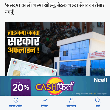
‘संसद्‍मा कालो चस्मा खोल्नू, बैठक चल्दा सेयर कारोबार
नगर्नू’
राष्ट्रिय परिचयपत्रको ‘सर्भर’ समस्याले १६ निकायका
काम प्रभावित
ताजा अपडेट
ट्रेन्डिङ
प्रोफाइल
सर्च