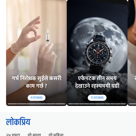
गर्भ निरोधक सुईले कसरी
एकैपटक तीन समय
काम गर्छ ?
देखाउने रहस्यमयी घडी
6
STORIES
11
STORIES
लोकप्रिय
२४ घण्टा
यो साता
यो महिना