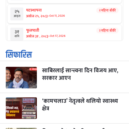
घटस्थापना
२ महिना बाँकी
२५
-
असोज २५, २०८३
Oct 11, 2026
आइत
फूलपाती
२ महिना बाँकी
३१
-
असोज ३१ , २०८३
Oct 17, 2026
शनि
कार्तिक सङ्क्रान्ति
२ महिना बाँकी
१
सिफारिस
-
कार्तिक १, २०८३
Oct 18, 2026
आइत
साबिरलाई सान्त्वना दिन विजय आए,
महानवमी
२ महिना बाँकी
३
-
सरकार आएन
कार्तिक ३, २०८३
Oct 20, 2026
मंगल
विजयादशमी
२ महिना बाँकी
४
-
कार्तिक ४, २०८३
Oct 21, 2026
बुध
‘कामचलाउ’ नेतृत्वले थलियो स्वास्थ्य
क्षेत्र
पापा‌ङ्कुशा एकादशी व्रत
२ महिना बाँकी
५
-
कार्तिक ५, २०८३
Oct 22, 2026
बिहि