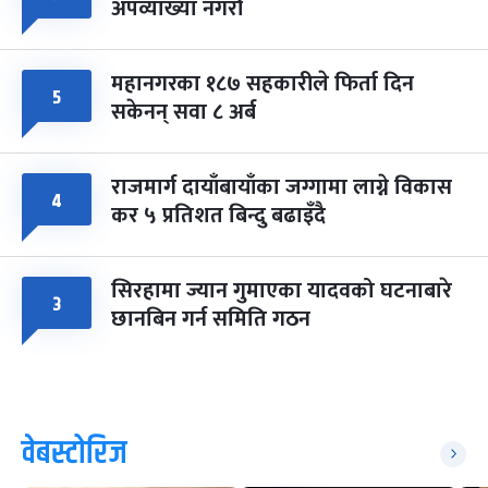
अपव्याख्या नगरौं
महानगरका १८७ सहकारीले फिर्ता दिन
५
सकेनन् सवा ८ अर्ब
राजमार्ग दायाँबायाँका जग्गामा लाग्ने विकास
४
कर ५ प्रतिशत बिन्दु बढाइँदै
सिरहामा ज्यान गुमाएका यादवको घटनाबारे
३
छानबिन गर्न समिति गठन
वेबस्टोरिज