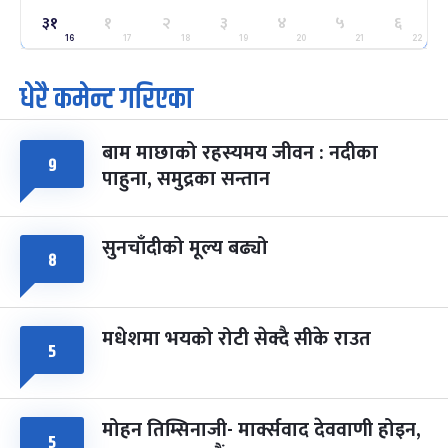
३१
ग्याल्पो ल्होसार
१
२
३
४
५
६
७ महिना बाँकी
२५
-
फाल्गुन २५, २०८३
Mar 9, 2027
मंगल
16
17
18
19
20
21
22
धेरै कमेन्ट गरिएका
पूर्णिमा व्रत
७ महिना बाँकी
७
-
चैत्र ७, २०८३
Mar 21, 2027
आइत
बाम माछाको रहस्यमय जीवन : नदीका
फागुपूर्णिमा
९
७ महिना बाँकी
८
पाहुना, समुद्रका सन्तान
-
चैत्र ८, २०८३
Mar 22, 2027
सोम
सुनचाँदीको मूल्य बढ्यो
८
मधेशमा भयको रोटी सेक्दै सीके राउत
५
मोहन तिम्सिनाजी- मार्क्सवाद देववाणी होइन,
५