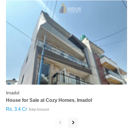
Imadol
B
House for Sale at Cozy Homes, Imadol
B
Rs. 3.4 Cr
R
Total Amount
‹
›