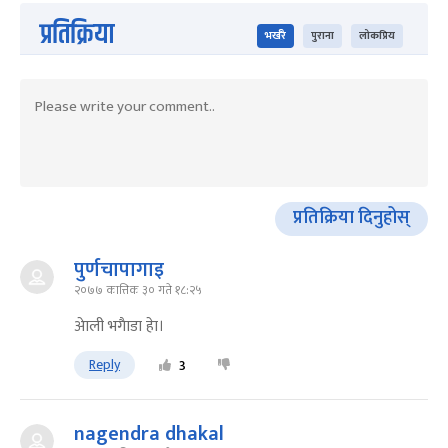
प्रतिक्रिया
भर्खरै
पुराना
लोकप्रिय
प्रतिक्रिया दिनुहोस्
पुर्णचापागाइ
२०७७ कात्तिक ३० गते १८:२५
अेाली भगैाडा हेा।
Reply
3
nagendra dhakal