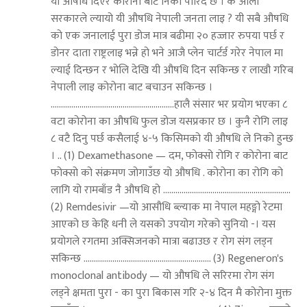
यी औषधि दिएर कोरोना बाट निको पारिदै छ । के ओली
सरकारले ल्यायो यी औषधि नेपाली जनता लाइ ? यी सबै औषधि
को एक जनालाई पुरा डोज मात्र बढीमा २० हज्जार रुपया पर्छ र
डोनर दाता राष्ट्रलाइ भन्ने हो भने आजै प्लेन चार्टर्ड गरेर नेपाल मा
ल्याई दिन्छन र भोलि देखि यी औषधि दिन सकिन्छ र लाखौ गरिब
नेपाली लाइ कोरोना बाट बचाउन सकिन्छ ।
............................................................हालै संसार भर प्रयोग भएका ८
वटा कोरोना का औषधि फुल डोज यसप्रकार छ । कुनै रोगि लाइ
८ वटै दिनु पर्छ कसैलाई ४-५ किसिमको यी औषधि ले निको हुन्छ
। .. (1) Dexamethasone — दम, फोक्सो रोगि र कोरोना बाट
फोक्सो को संक्रमण जोगाउँछ यो औषधि . कोरोना का रोगि को
लागि यो रामबाँड नै औषधि हो ..............................................................
(2) Remdesivir —यो आसौधि ब्ल्याक मा नेपाल महङ्गो रेटमा
आएको छ केहि धनी ले यसको उपयोग गरेको सुनियो -। यस
प्रयोगले रगतमा अक्सिजनको मात्रा बढाउछ र रोग संग लड्न
सकिन्छ .............................................................. (3) Regeneron's
monoclonal antibody — यो औषधि ले सरिरमा रोग संग
लड्ने क्षमता पुरा - का पुरा बिकास गरि २-४ दिन मै कोरोना मुक्त