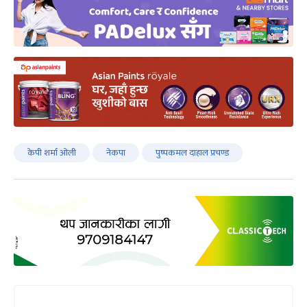
केपी शर्मा ‌ओली
नेकपा
पुष्पकमल दाहाल प्रचण्ड