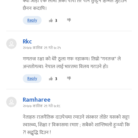
क्या जोड़ी एक लोभी अर्को पापी तर पनि छुट्टिन हिम्मत जुटाउने
छैनन कदापि।
Reply
3
Rkc
२०७७ कात्तिक २९ गते ७:२५
गणतन्त्र रक्षा को धेरै ठूला गफ नहाकम। तिम्रो "गनतन्त्र" ले
अन्ततोगत्वा: नेपाल लाई भारतमा विलय गराउने हो।
Reply
3
Ramharee
२०७७ कात्तिक २९ गते ७:१८
नेताहरु राजनैतिक दाउपेचमा रमाउने संस्कार तोडेर यसको सट्टा
स्वास्थ्य, शिक्षा र विकासमा रमाए ; सबैको शान्तिभलो हुन्थ्यो कि
?! सद्बुद्धि दिउन !