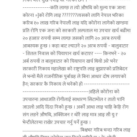
निको भएर दुख नपाइ घर गएका छन । -----------------------
---------------कति लाग्छ त त्यो औषधि को मुल्य एक जाना
कोरना =]को रोगि लाइ ???????त्यसको लागि नेपाल भरिका
करिब १० लाख गरिब नेपाली लाइ यदि कोरोना लागेको खण्डमा
प्रति रोगि एक जना को सरकारी अस्पताल मा उपचार खर्च बढीमा
२० हज्जार रुपयाँ सम्म लाग्छ जसको लागि २० अरब रुपयाँ
आबस्यक हुन्छ । कहा बाट ल्याउने २० अरब रुपयाँ - बालुवाटार
- शितल निवास को चियापान खर्च कटाएर ---- किनभने - २०
अर्ब रुपयाँ त बालुवाटार को चियापान खर्च थियो अरे भनेर
सरकारी निकाय महालेखा को राष्ट्रपति लाइ बुझाएको प्रतिबेदन
ले भन्यो मैले राजनीतिक पुर्बाग्रह ले बिना आधार दोष लगाएको
हैन; सरकार कै निकाय ले भनेको हो -------------------------
------------------------------------अहिले कोरोना को
उपचारमा आधाजति रोगीलाई साधारण सिटामोल र तातो पानि
जाउलो आदि दिंदा निको हुन्छ । अर्को आधा लाइ चाहि केहि रोग
संग लडने औषधि, अक्सिजन र थोरै लाइ मात्र आइ सी यु र
भेन्टीलेटरमा राखेर उपचार गर्नु पर्ने हुन्छ ।
.............................................................. बिश्वभर गरिब भन्दा गरिब लाइ