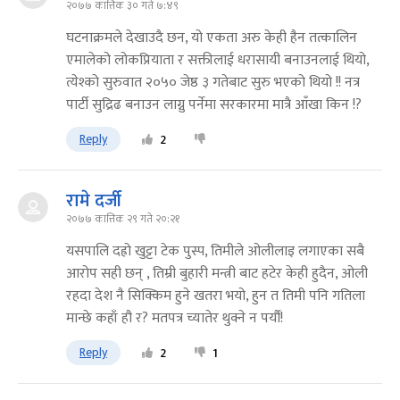
२०७७ कात्तिक ३० गते ७:४९
घटनाक्रमले देखाउदै छन, यो एकता अरु केही हैन तत्कालिन
एमालेको लोकप्रियाता र सक्तीलाई धरासायी बनाउनलाई थियो,
त्येश्को सुरुवात २०५० जेष्ठ ३ गतेबाट सुरु भएको थियो !! नत्र
पार्टी सुद्रिढ बनाउन लाग्नु पर्नेमा सरकारमा मात्रै आँखा किन !?
Reply
2
रामे दर्जी
२०७७ कात्तिक २९ गते २०:२१
यसपालि दह्रो खुट्टा टेक पुस्प, तिमीले ओलीलाइ लगाएका सबै
आरोप सही छन् , तिम्री बुहारी मन्त्री बाट हटेर केही हुदैन, ओली
रहदा देश नै सिक्किम हुने खतरा भयो, हुन त तिमी पनि गतिला
मान्छे कहाँ हौ र? मतपत्र च्यातेर थुक्ने न पर्यौ!
Reply
2
1