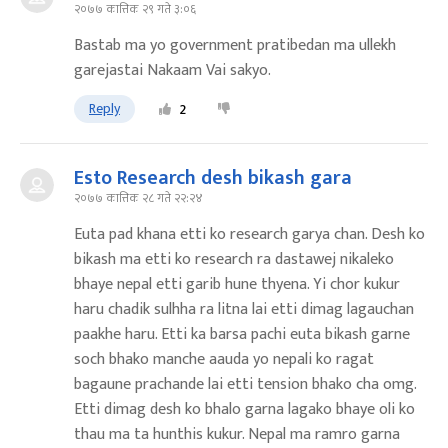
२०७७ कात्तिक २९ गते ३:०६
Bastab ma yo government pratibedan ma ullekh
garejastai Nakaam Vai sakyo.
Reply
2
Esto Research desh bikash gara
२०७७ कात्तिक २८ गते २२:२४
Euta pad khana etti ko research garya chan. Desh ko
bikash ma etti ko research ra dastawej nikaleko
bhaye nepal etti garib hune thyena. Yi chor kukur
haru chadik sulhha ra litna lai etti dimag lagauchan
paakhe haru. Etti ka barsa pachi euta bikash garne
soch bhako manche aauda yo nepali ko ragat
bagaune prachande lai etti tension bhako cha omg.
Etti dimag desh ko bhalo garna lagako bhaye oli ko
thau ma ta hunthis kukur. Nepal ma ramro garna