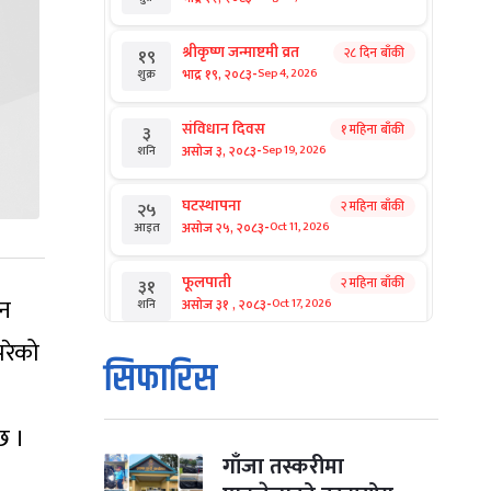
श्रीकृष्ण जन्माष्टमी व्रत
२८ दिन बाँकी
१९
-
भाद्र १९, २०८३
Sep 4, 2026
शुक्र
संविधान दिवस
१ महिना बाँकी
३
-
असोज ३, २०८३
Sep 19, 2026
शनि
घटस्थापना
२ महिना बाँकी
२५
-
असोज २५, २०८३
Oct 11, 2026
आइत
फूलपाती
२ महिना बाँकी
३१
जन
-
असोज ३१ , २०८३
Oct 17, 2026
शनि
परेको
कार्तिक सङ्क्रान्ति
२ महिना बाँकी
१
सिफारिस
-
कार्तिक १, २०८३
Oct 18, 2026
आइत
छ ।
महानवमी
२ महिना बाँकी
३
-
कार्तिक ३, २०८३
Oct 20, 2026
मंगल
गाँजा तस्करीमा