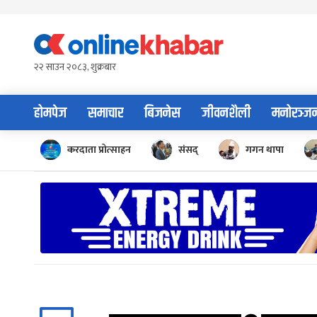
Skip
to
content
२२ साउन २०८३, शुक्रबार
होमपेज
समाचार
बिजनेस
जीवनशैली
मनोरञ्ज
करदाता प्रोत्साहन
संसद्
गगन थापा