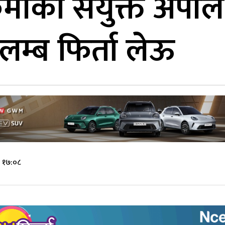
र्मीको संयुक्त अपील
लम्ब फिर्ता लेऊ
े १७:०८