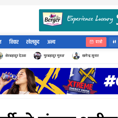
न
विचार
खेलकुद
अन्य
पात्रो
शेरबहादुर देउवा
पुरबहादुर गुरुङ
खगेन्द्र सुनार