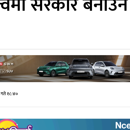
ृत्वमा सरकार बनाउन
गते १८:४०