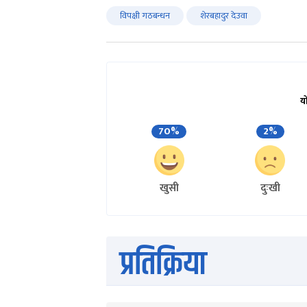
विपक्षी गठबन्धन
शेरबहादुर देउवा
य
70%
2%
खुसी
दुःखी
प्रतिक्रिया