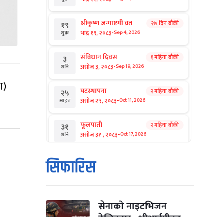
श्रीकृष्ण जन्माष्टमी व्रत
२७ दिन बाँकी
१९
-
भाद्र १९, २०८३
Sep 4, 2026
शुक्र
संविधान दिवस
१ महिना बाँकी
३
-
असोज ३, २०८३
Sep 19, 2026
शनि
ा)
घटस्थापना
२ महिना बाँकी
२५
-
असोज २५, २०८३
Oct 11, 2026
आइत
फूलपाती
२ महिना बाँकी
३१
-
असोज ३१ , २०८३
Oct 17, 2026
शनि
कार्तिक सङ्क्रान्ति
२ महिना बाँकी
१
सिफारिस
-
कार्तिक १, २०८३
Oct 18, 2026
आइत
महानवमी
२ महिना बाँकी
३
-
कार्तिक ३, २०८३
Oct 20, 2026
मंगल
सेनाको नाइटभिजन