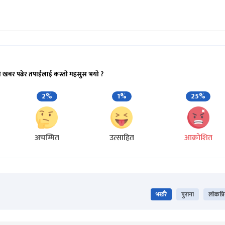
ो खबर पढेर तपाईलाई कस्तो महसुस भयो ?
2%
1%
25%
अचम्मित
उत्साहित
आक्रोशित
भर्खरै
पुराना
लोकप्र