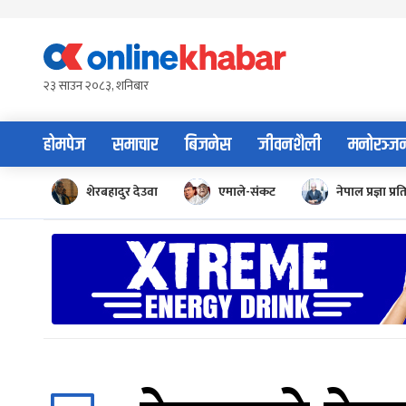
Skip
to
content
२३ साउन २०८३, शनिबार
होमपेज
समाचार
बिजनेस
जीवनशैली
मनोरञ्ज
शेरबहादुर देउवा
एमाले-संकट
नेपाल प्रज्ञा प्रत