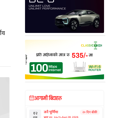
्णय
आगामी बिदाहरु
जनै पूर्णिमा
२० दिन बाँकी
१२
-
भाद्र १२, २०८३
Aug 28, 2026
शुक्र