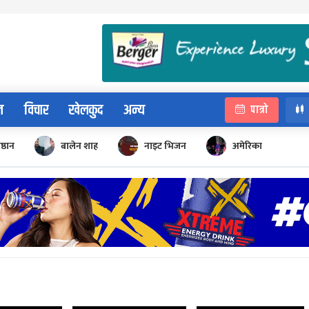
न
विचार
खेलकुद
अन्य
पात्रो
िष्ठान
बालेन शाह
नाइट भिजन
अमेरिका