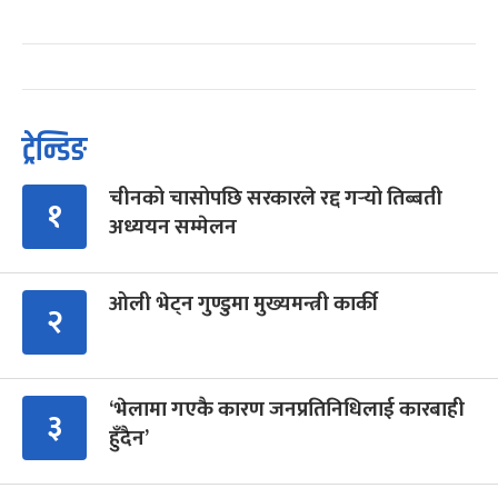
ट्रेन्डिङ
चीनको चासोपछि सरकारले रद्द गर्‍यो तिब्बती
१
अध्ययन सम्मेलन
ओली भेट्न गुण्डुमा मुख्यमन्त्री कार्की
२
‘भेलामा गएकै कारण जनप्रतिनिधिलाई कारबाही
३
हुँदैन’