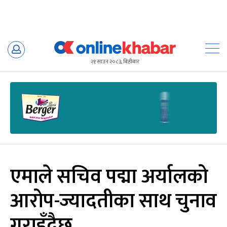
Skip
to
२१ साउन २०८३, बिहीबार
content
एमाले सचिव पद्मा अर्यालको
आरोप-ज्यादतीका साथ चुनाव
गराइँदैछ