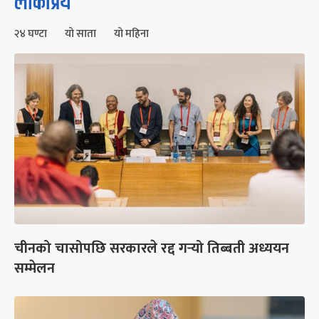
लोकप्रिय
२४ घण्टा
यो साता
यो महिना
चीनको चासोपछि सरकारले रद्द गर्‍यो तिब्बती अध्ययन
सम्मेलन