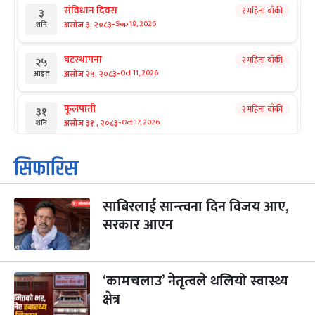
संविधान दिवस
१ महिना बाँकी
३
-
असोज ३, २०८३
Sep 19, 2026
शनि
घटस्थापना
२ महिना बाँकी
२५
-
असोज २५, २०८३
Oct 11, 2026
आइत
फूलपाती
२ महिना बाँकी
३१
-
असोज ३१ , २०८३
Oct 17, 2026
शनि
कार्तिक सङ्क्रान्ति
२ महिना बाँकी
१
सिफारिस
-
कार्तिक १, २०८३
Oct 18, 2026
आइत
साबिरलाई सान्त्वना दिन विजय आए,
महानवमी
२ महिना बाँकी
३
-
सरकार आएन
कार्तिक ३, २०८३
Oct 20, 2026
मंगल
विजयादशमी
२ महिना बाँकी
४
-
कार्तिक ४, २०८३
Oct 21, 2026
बुध
‘कामचलाउ’ नेतृत्वले थलियो स्वास्थ्य
क्षेत्र
पापा‌ङ्कुशा एकादशी व्रत
२ महिना बाँकी
५