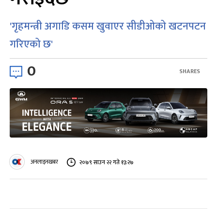
'गृहमन्त्री अगाडि कसम खुवाएर सीडीओको खटनपटन
गरिएको छ'
0
SHARES
अनलाइनखबर
२०७९ साउन २२ गते १३:२७