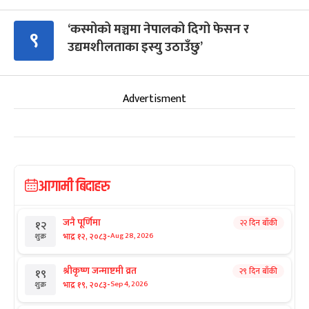
‘कस्मोको मञ्चमा नेपालको दिगो फेसन र
९
उद्यमशीलताका इस्यु उठाउँछु’
Advertisment
आगामी बिदाहरु
जनै पूर्णिमा
२२ दिन बाँकी
१२
-
भाद्र १२, २०८३
Aug 28, 2026
शुक्र
श्रीकृष्ण जन्माष्टमी व्रत
२९ दिन बाँकी
१९
-
भाद्र १९, २०८३
Sep 4, 2026
शुक्र