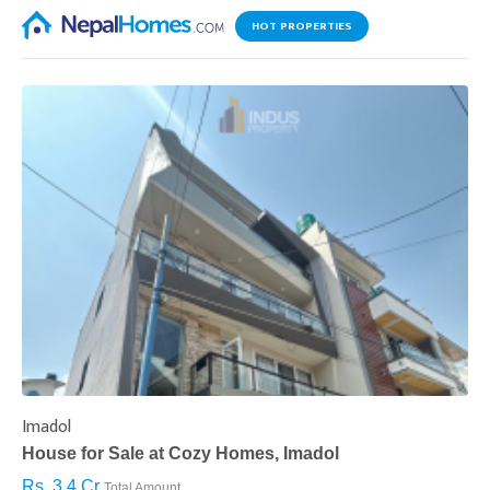
HOT PROPERTIES
Imadol
B
House for Sale at Cozy Homes, Imadol
B
Rs. 3.4 Cr
R
Total Amount