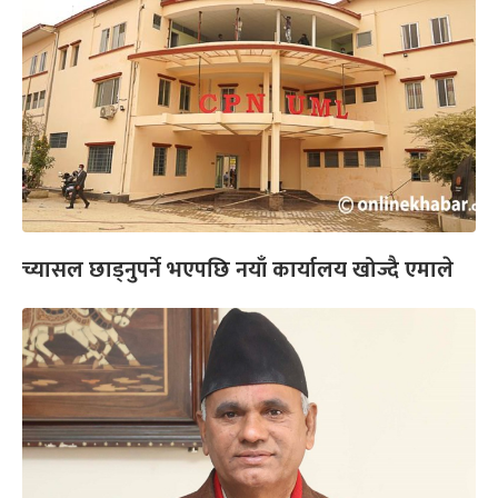
च्यासल छाड्नुपर्ने भएपछि नयाँ कार्यालय खोज्दै एमाले