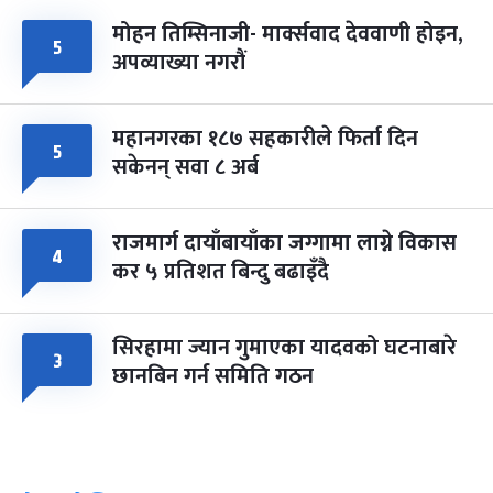
मोहन तिम्सिनाजी- मार्क्सवाद देववाणी होइन,
५
अपव्याख्या नगरौं
महानगरका १८७ सहकारीले फिर्ता दिन
५
सकेनन् सवा ८ अर्ब
राजमार्ग दायाँबायाँका जग्गामा लाग्ने विकास
४
कर ५ प्रतिशत बिन्दु बढाइँदै
सिरहामा ज्यान गुमाएका यादवको घटनाबारे
३
छानबिन गर्न समिति गठन