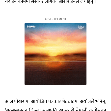
गराउन काममा सरकार लागेको आरोप उनले लगाइन् ।
आज पोखरामा आयोजित पत्रकार भेटघाटमा अर्यालले भनिन्,
‘गठबन्धनका जिल्ला सभापति, खासगरी नेपाली कांग्रेसका