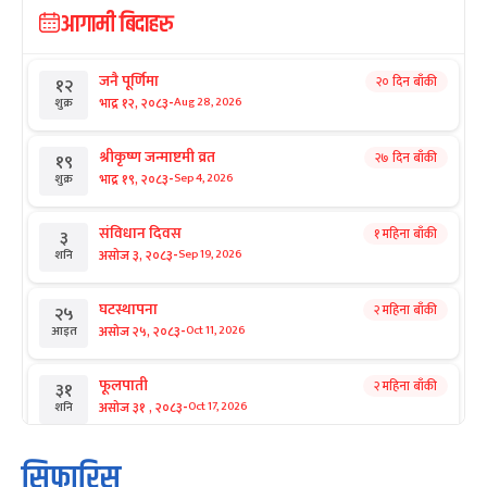
आगामी बिदाहरु
जनै पूर्णिमा
२० दिन बाँकी
१२
-
भाद्र १२, २०८३
Aug 28, 2026
शुक्र
श्रीकृष्ण जन्माष्टमी व्रत
२७ दिन बाँकी
१९
-
भाद्र १९, २०८३
Sep 4, 2026
शुक्र
संविधान दिवस
१ महिना बाँकी
३
-
असोज ३, २०८३
Sep 19, 2026
शनि
घटस्थापना
२ महिना बाँकी
२५
-
असोज २५, २०८३
Oct 11, 2026
आइत
फूलपाती
२ महिना बाँकी
३१
-
असोज ३१ , २०८३
Oct 17, 2026
शनि
कार्तिक सङ्क्रान्ति
२ महिना बाँकी
१
सिफारिस
-
कार्तिक १, २०८३
Oct 18, 2026
आइत