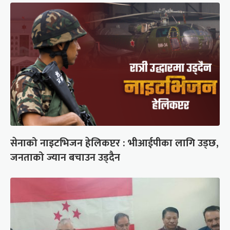
सेनाको नाइटभिजन हेलिकप्टर : भीआईपीका लागि उड्छ,
जनताको ज्यान बचाउन उड्दैन