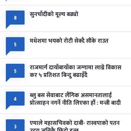
सुनचाँदीको मूल्य बढ्यो
८
मधेशमा भयको रोटी सेक्दै सीके राउत
५
राजमार्ग दायाँबायाँका जग्गामा लाग्ने विकास
५
कर ५ प्रतिशत बिन्दु बढाइँदै
ब्लु बस सेवाबाट लैंगिक असमानतालाई
४
प्रोत्साहन नगर्ने नीति लिएका हौं : मन्त्री बादी
एमाले महासचिवको दाबी- रास्वपाको पतन
३
उदय जत्तिकै छिटो हुन्छ