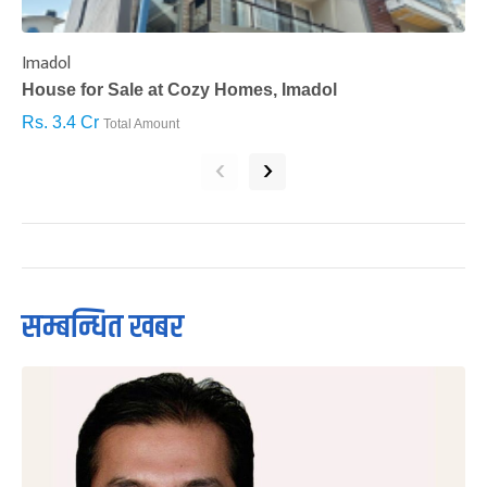
Imadol
B
House for Sale at Cozy Homes, Imadol
B
Rs. 3.4 Cr
R
Total Amount
‹
›
सम्बन्धित खबर