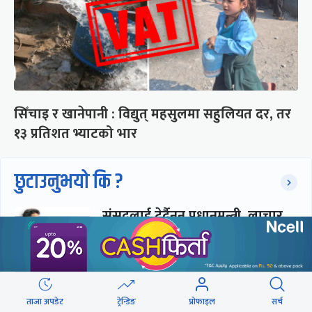
सिँचाइ र खानेपानी : विद्युत् महसुलमा सहुलियत दर, तर
१३ प्रतिशत भ्याटको भार
छुटाउनुभयो कि ?
संसद्लाई टेर्दैनन् प्रधानमन्त्री, लाचार
छन् सभामुख
‘अस्थायी प्रकृतिको अध्यादेशले ऐनको
ताजा अपडेट
ट्रेन्डिङ
प्रोफाइल
सर्च
व्यवस्था विस्थापित गर्न सक्दैन’