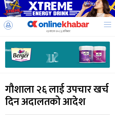
Skip
to
२३ साउन २०८३, शनिबार
content
गौशाला २६ लाई उपचार खर्च
दिन अदालतको आदेश