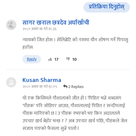
प्रतिक्रिया दिनुहोस्
सागर खनाल छत्रदेव अर्घाखाँची
२०८० असार ११ गते १८:३६
न्यायको जित होस । सेलिब्रेटि को नाममा यौन शोषण गर्ने पिपासु
हारोस
Reply
17
10
Kusan Sharma
2 Replies
२०८० असार ११ गते १८:०५
यो एक किसिमले गौशालाको जीत हो l 'पिडित' भन्ने शब्दसंग
'पीडक' पनि जोडिएर आउछ, गौशालालाई पिडित र सन्दीपलाई
पीडक मानिएको छ l उ पीडक नभएको भए किन अदालतले
उपचार खर्च बेहोर भन्छ र ? अब उपचार खर्च पछि, पीडकले जेल
सजाय पाएको फैसला सुन्ने पालो l