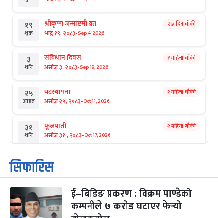
श्रीकृष्ण जन्माष्टमी व्रत
२७ दिन बाँकी
१९
-
भाद्र १९, २०८३
Sep 4, 2026
शुक्र
संविधान दिवस
१ महिना बाँकी
३
-
असोज ३, २०८३
Sep 19, 2026
शनि
घटस्थापना
२ महिना बाँकी
२५
-
असोज २५, २०८३
Oct 11, 2026
आइत
फूलपाती
२ महिना बाँकी
३१
-
असोज ३१ , २०८३
Oct 17, 2026
शनि
कार्तिक सङ्क्रान्ति
२ महिना बाँकी
१
सिफारिस
-
कार्तिक १, २०८३
Oct 18, 2026
आइत
ई–बिडिङ प्रकरण : विक्रम पाण्डेको
महानवमी
२ महिना बाँकी
३
-
कम्पनीले ७ करोड घटाएर फेर्‍यो
कार्तिक ३, २०८३
Oct 20, 2026
मंगल