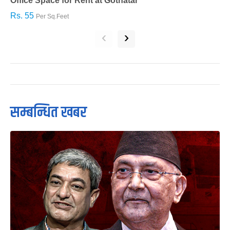
Office Space for Rent at Gothatar
H
Rs. 55
R
Per Sq.Feet
‹
›
सम्बन्धित खबर