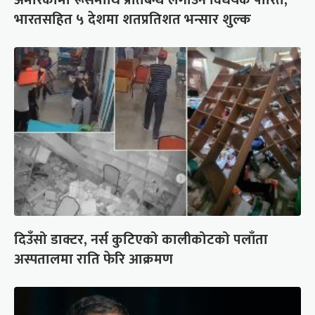
भारतसहित ५ देशमा शतप्रतिशत भन्सार शुल्क
दिउँसो डाक्टर, नर्स कुटिएको कालीकोटको पलाँता
अस्पतालमा राति फेरि आक्रमण