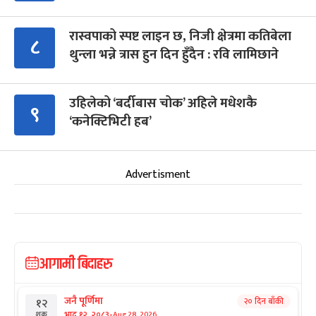
रास्वपाको स्पष्ट लाइन छ, निजी क्षेत्रमा कतिबेला
८
थुन्ला भन्ने त्रास हुन दिन हुँदैन : रवि लामिछाने
उहिलेको ‘बर्दीबास चोक’ अहिले मधेशकै
९
‘कनेक्टिभिटी हब’
Advertisment
आगामी बिदाहरु
जनै पूर्णिमा
२० दिन बाँकी
१२
-
भाद्र १२, २०८३
Aug 28, 2026
शुक्र