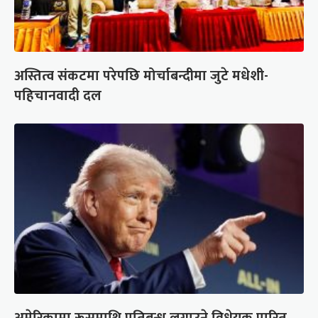
अस्तित्व संकटमा परेपछि मोर्चाबन्दीमा जुटे मधेशी-
पहिचानवादी दल
अमेरिकामा रूसमाथि प्रतिबन्ध लगाउने विधेयक पारित,