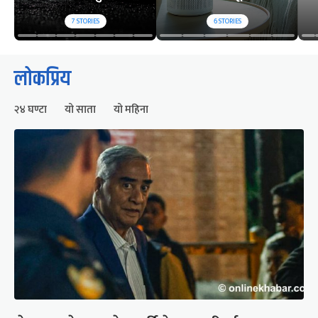
7
STORIES
6
STORIES
लोकप्रिय
२४ घण्टा
यो साता
यो महिना