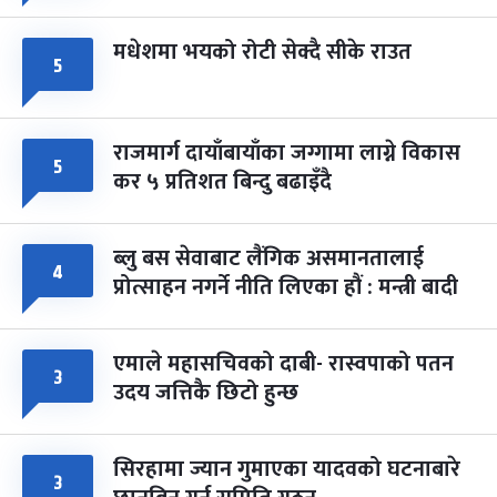
मधेशमा भयको रोटी सेक्दै सीके राउत
५
राजमार्ग दायाँबायाँका जग्गामा लाग्ने विकास
५
कर ५ प्रतिशत बिन्दु बढाइँदै
ब्लु बस सेवाबाट लैंगिक असमानतालाई
४
प्रोत्साहन नगर्ने नीति लिएका हौं : मन्त्री बादी
एमाले महासचिवको दाबी- रास्वपाको पतन
३
उदय जत्तिकै छिटो हुन्छ
सिरहामा ज्यान गुमाएका यादवको घटनाबारे
३