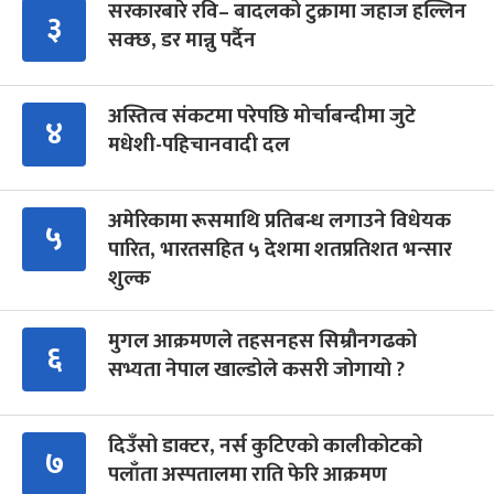
सरकारबारे रवि– बादलको टुक्रामा जहाज हल्लिन
३
सक्छ, डर मान्नु पर्दैन
अस्तित्व संकटमा परेपछि मोर्चाबन्दीमा जुटे
४
मधेशी-पहिचानवादी दल
अमेरिकामा रूसमाथि प्रतिबन्ध लगाउने विधेयक
५
पारित, भारतसहित ५ देशमा शतप्रतिशत भन्सार
शुल्क
मुगल आक्रमणले तहसनहस सिम्रौनगढको
६
सभ्यता नेपाल खाल्डोले कसरी जोगायो ?
दिउँसो डाक्टर, नर्स कुटिएको कालीकोटको
७
पलाँता अस्पतालमा राति फेरि आक्रमण