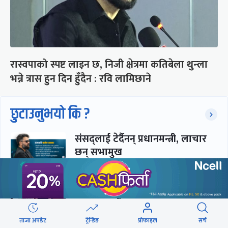
रास्वपाको स्पष्ट लाइन छ, निजी क्षेत्रमा कतिबेला थुन्ला
भन्ने त्रास हुन दिन हुँदैन : रवि लामिछाने
छुटाउनुभयो कि ?
संसद्लाई टेर्दैनन् प्रधानमन्त्री, लाचार
छन् सभामुख
‘अस्थायी प्रकृतिको अध्यादेशले ऐनको
व्यवस्था विस्थापित गर्न सक्दैन’
ताजा अपडेट
ट्रेन्डिङ
प्रोफाइल
सर्च