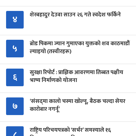
शेरबहादुर देउवा साउन २६ गते स्वदेश फर्किने
४
ब्रोड पिकमा ज्यान गुमाएका युक्तको शव काठमाडौं
५
ल्याइयो (तस्वीरहरू)
सुरक्षा रिपोर्ट : प्राज्ञिक आवरणमा तिब्बत पक्षीय
६
भाष्य निर्माणको योजना
‘संसद्‍मा कालो चस्मा खोल्नू, बैठक चल्दा सेयर
७
कारोबार नगर्नू’
राष्ट्रिय परिचयपत्रको ‘सर्भर’ समस्याले १६
८