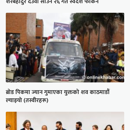
शेरबहादुर देउवा साउन २६ गते स्वदेश फर्किने
ब्रोड पिकमा ज्यान गुमाएका युक्तको शव काठमाडौं
ल्याइयो (तस्वीरहरू)