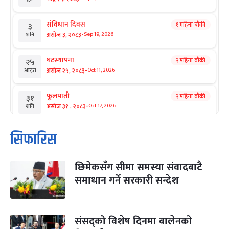
संविधान दिवस
१ महिना बाँकी
३
-
असोज ३, २०८३
Sep 19, 2026
शनि
घटस्थापना
२ महिना बाँकी
२५
-
असोज २५, २०८३
Oct 11, 2026
आइत
फूलपाती
२ महिना बाँकी
३१
-
असोज ३१ , २०८३
Oct 17, 2026
शनि
कार्तिक सङ्क्रान्ति
२ महिना बाँकी
१
सिफारिस
-
कार्तिक १, २०८३
Oct 18, 2026
आइत
छिमेकसँग सीमा समस्या संवादबाटै
महानवमी
२ महिना बाँकी
३
-
समाधान गर्ने सरकारी सन्देश
कार्तिक ३, २०८३
Oct 20, 2026
मंगल
विजयादशमी
२ महिना बाँकी
४
-
कार्तिक ४, २०८३
Oct 21, 2026
बुध
संसद्को विशेष दिनमा बालेनको