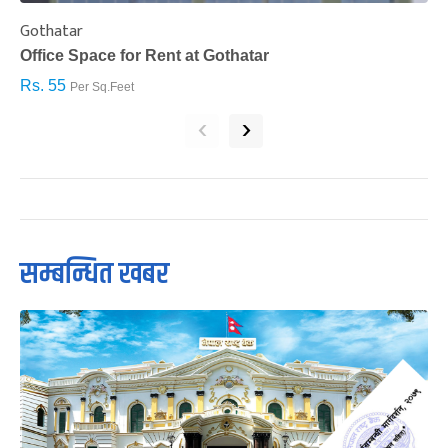
Gothatar
S
Office Space for Rent at Gothatar
H
Rs. 55
R
Per Sq.Feet
‹
›
सम्बन्धित खबर