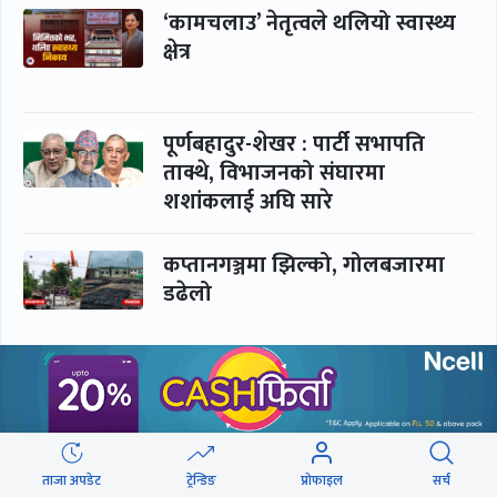
‘कामचलाउ’ नेतृत्वले थलियो स्वास्थ्य
क्षेत्र
पूर्णबहादुर-शेखर : पार्टी सभापति
ताक्थे, विभाजनको संघारमा
शशांकलाई अघि सारे
कप्तानगञ्जमा झिल्को, गोलबजारमा
डढेलो
आकस्मिक कक्ष चिकित्सकमाथि
हातपातको ‘हटस्पट’
ताजा अपडेट
ट्रेन्डिङ
प्रोफाइल
सर्च