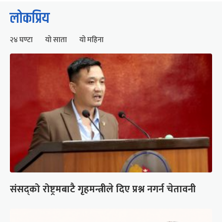
लोकप्रिय
२४ घण्टा
यो साता
यो महिना
संसद्को रोष्ट्रमबाटै गृहमन्त्रीले दिए प्रश्न नगर्न चेतावनी