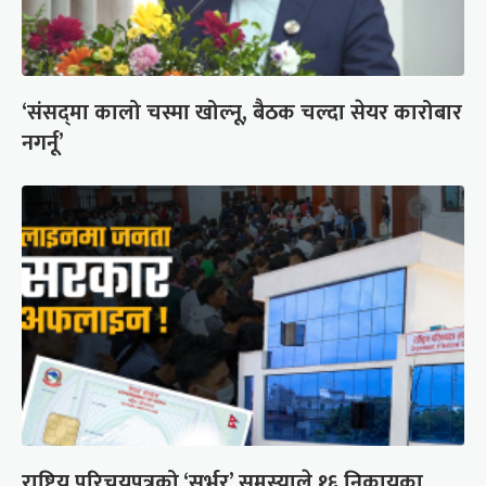
‘संसद्‍मा कालो चस्मा खोल्नू, बैठक चल्दा सेयर कारोबार
नगर्नू’
राष्ट्रिय परिचयपत्रको ‘सर्भर’ समस्याले १६ निकायका