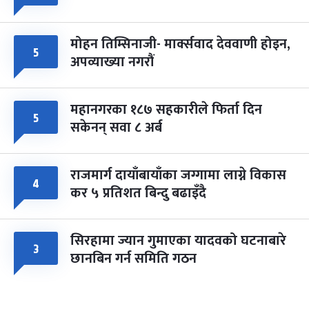
मोहन तिम्सिनाजी- मार्क्सवाद देववाणी होइन,
५
अपव्याख्या नगरौं
महानगरका १८७ सहकारीले फिर्ता दिन
५
सकेनन् सवा ८ अर्ब
राजमार्ग दायाँबायाँका जग्गामा लाग्ने विकास
४
कर ५ प्रतिशत बिन्दु बढाइँदै
सिरहामा ज्यान गुमाएका यादवको घटनाबारे
३
छानबिन गर्न समिति गठन