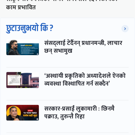
काम प्रभावित
छुटाउनुभयो कि ?
संसद्लाई टेर्दैनन् प्रधानमन्त्री, लाचार
छन् सभामुख
‘अस्थायी प्रकृतिको अध्यादेशले ऐनको
व्यवस्था विस्थापित गर्न सक्दैन’
सरकार-प्रसाईं लुकामारी : छिनमै
पक्राउ, तुरुन्तै रिहा