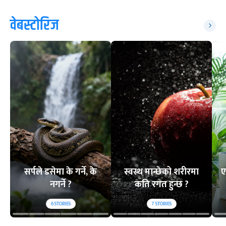
वेबस्टोरिज
सर्पले डसेमा के गर्ने, के
स्वस्थ मान्छेको शरीरमा
ए
नगर्ने ?
कति रगत हुन्छ ?
6
STORIES
7
STORIES