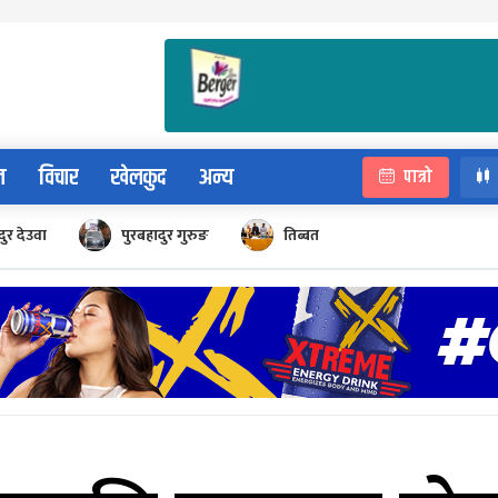
न
विचार
खेलकुद
अन्य
पात्रो
ुर देउवा
पुरबहादुर गुरुङ
तिब्बत