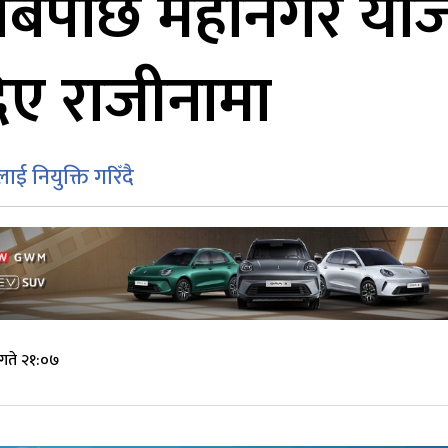
बाबपछि महानगर य
दिए राजीनामा
ई नियुक्ति गरिँदै
गते २१:०७