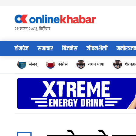
Skip
to
content
२१ साउन २०८३, बिहीबार
होमपेज
समाचार
बिजनेस
जीवनशैली
मनोरञ्ज
संसद्
काँग्रेस
गगन थापा
शेरबहाद