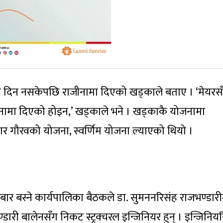
िन नसकेपछि राजीनामा दिएको खड्काले बताए । ‘मेयरस
ामा दिएको होइन,’ खड्काले भने । खड्काकै योजनामा
गौरवको योजना, स्वर्णिम योजना ल्याएको थियो ।
ार बस्ने कार्यपालिका बैठकले डा. सुमननरिसंह राजभण्डार
भण्डारी बालेनसँग निकट स्ट्रक्चरल इन्जिनियर हुन् । इन्जिनिय