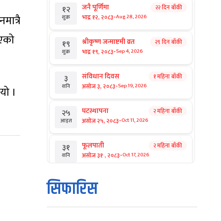
जनै पूर्णिमा
२२ दिन बाँकी
१२
-
ात्रै
भाद्र १२, २०८३
Aug 28, 2026
शुक्र
भएको
श्रीकृष्ण जन्माष्टमी व्रत
२९ दिन बाँकी
१९
-
भाद्र १९, २०८३
Sep 4, 2026
शुक्र
संविधान दिवस
१ महिना बाँकी
३
-
असोज ३, २०८३
Sep 19, 2026
शनि
यो ।
घटस्थापना
२ महिना बाँकी
२५
-
असोज २५, २०८३
Oct 11, 2026
आइत
फूलपाती
२ महिना बाँकी
३१
-
असोज ३१ , २०८३
Oct 17, 2026
शनि
कार्तिक सङ्क्रान्ति
२ महिना बाँकी
१
सिफारिस
-
कार्तिक १, २०८३
Oct 18, 2026
आइत
महानवमी
२ महिना बाँकी
३