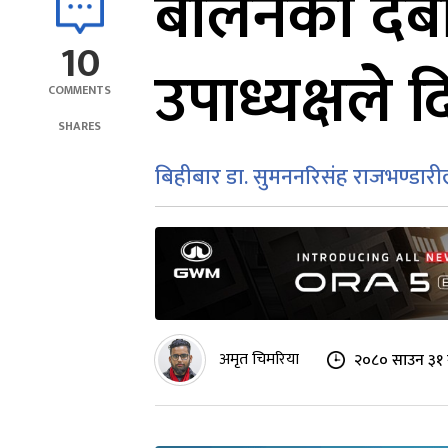
बालेनको द
10
उपाध्यक्षले 
COMMENTS
SHARES
बिहीबार डा. सुमननरिसंह राजभण्डारीला
अमृत चिमरिया
२०८० साउन ३१ 