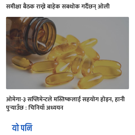
समीक्षा बैठक राख्ने बाहेक सबथोक गर्दैछन् ओली
ओमेगा-३ सप्लिमेन्टले मस्तिष्कलाई सहयोग होइन, हानी
पुर्‍याउँछ : चिनियाँ अध्ययन
यो पनि