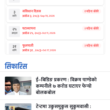
संविधान दिवस
१ महिना बाँकी
३
-
असोज ३, २०८३
Sep 19, 2026
शनि
घटस्थापना
२ महिना बाँकी
२५
-
असोज २५, २०८३
Oct 11, 2026
आइत
फूलपाती
२ महिना बाँकी
३१
-
असोज ३१ , २०८३
Oct 17, 2026
शनि
कार्तिक सङ्क्रान्ति
२ महिना बाँकी
१
सिफारिस
-
कार्तिक १, २०८३
Oct 18, 2026
आइत
ई–बिडिङ प्रकरण : विक्रम पाण्डेको
महानवमी
२ महिना बाँकी
३
-
कम्पनीले ७ करोड घटाएर फेर्‍यो
कार्तिक ३, २०८३
Oct 20, 2026
मंगल
बोलकबोल
विजयादशमी
२ महिना बाँकी
४
-
कार्तिक ४, २०८३
Oct 21, 2026
बुध
टेन्टमा उकुसमुकुस सुकुमवासी :