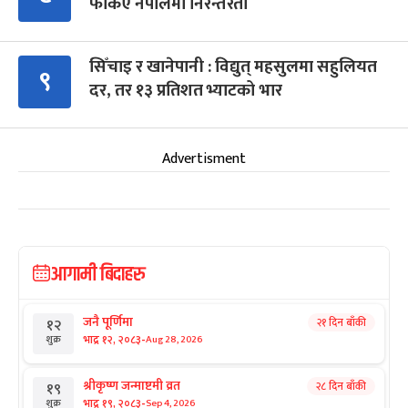
फर्किए नेपालमा निरन्तरता
सिँचाइ र खानेपानी : विद्युत् महसुलमा सहुलियत
९
दर, तर १३ प्रतिशत भ्याटको भार
Advertisment
आगामी बिदाहरु
जनै पूर्णिमा
२१ दिन बाँकी
१२
-
भाद्र १२, २०८३
Aug 28, 2026
शुक्र
श्रीकृष्ण जन्माष्टमी व्रत
२८ दिन बाँकी
१९
-
भाद्र १९, २०८३
Sep 4, 2026
शुक्र