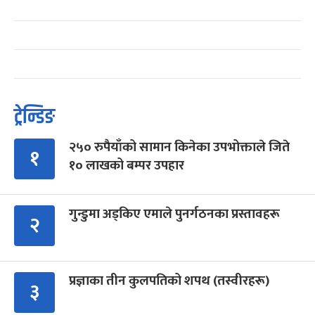
ट्रेन्डिङ
२५० रुपैयाँको सामान किनेका उपभोक्ताले जिते
१
१० लाखको बम्पर उपहार
गुन्डुमा अड्किए एमाले पुनर्गठनका प्रस्तावहरू
२
प्रज्ञाका तीन कुलपतिको शपथ (तस्वीरहरू)
३