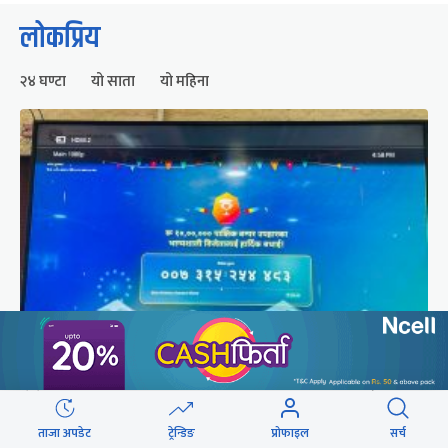
लोकप्रिय
२४ घण्टा
यो साता
यो महिना
२५० रुपैयाँको सामान किनेका उपभोक्ताले जिते १०
लाखको बम्पर उपहार
ताजा अपडेट
ट्रेन्डिङ
प्रोफाइल
सर्च