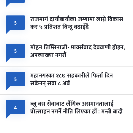
राजमार्ग दायाँबायाँका जग्गामा लाग्ने विकास
५
कर ५ प्रतिशत बिन्दु बढाइँदै
मोहन तिम्सिनाजी- मार्क्सवाद देववाणी होइन,
५
अपव्याख्या नगरौं
महानगरका १८७ सहकारीले फिर्ता दिन
५
सकेनन् सवा ८ अर्ब
ब्लु बस सेवाबाट लैंगिक असमानतालाई
४
प्रोत्साहन नगर्ने नीति लिएका हौं : मन्त्री बादी