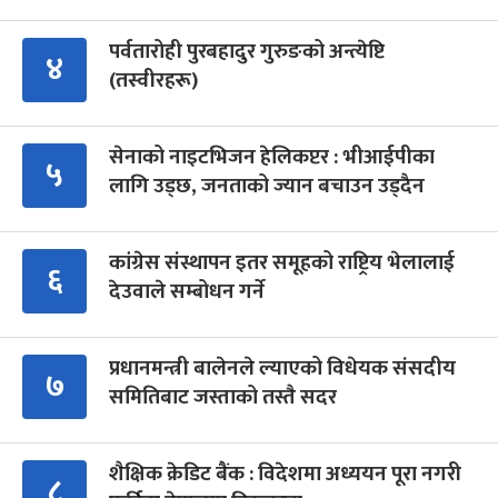
पर्वतारोही पुरबहादुर गुरुङको अन्त्येष्टि
४
(तस्वीरहरू)
सेनाको नाइटभिजन हेलिकप्टर : भीआईपीका
५
लागि उड्छ, जनताको ज्यान बचाउन उड्दैन
कांग्रेस संस्थापन इतर समूहको राष्ट्रिय भेलालाई
६
देउवाले सम्बोधन गर्ने
प्रधानमन्त्री बालेनले ल्याएको विधेयक संसदीय
७
समितिबाट जस्ताको तस्तै सदर
शैक्षिक क्रेडिट बैंक : विदेशमा अध्ययन पूरा नगरी
८