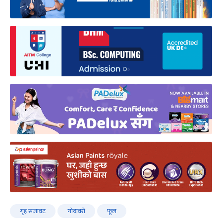
गृह सजावट
गोदावरी
फूल