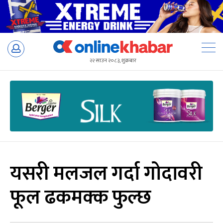
Skip
to
२२ साउन २०८३, शुक्रबार
content
यसरी मलजल गर्दा गोदावरी
फूल ढकमक्क फुल्छ