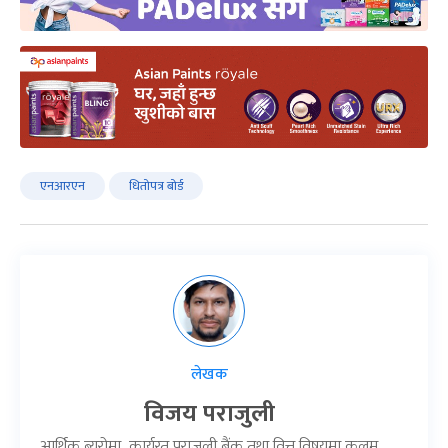
एनआरएन
धितोपत्र बोर्ड
लेखक
विजय पराजुली
आर्थिक ब्युरोमा कार्यरत पराजुली बैंक तथा वित्त विषयमा कलम