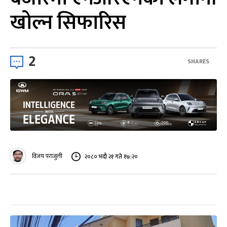
खोल्न सिफारिस
2
SHARES
विजय पराजुली
२०८० भदौ २१ गते १७:२०