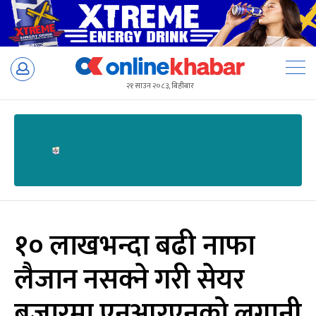
Skip
to
२१ साउन २०८३, बिहीबार
content
१० लाखभन्दा बढी नाफा
लैजान नसक्ने गरी सेयर
बजारमा एनआरएनको लगानी