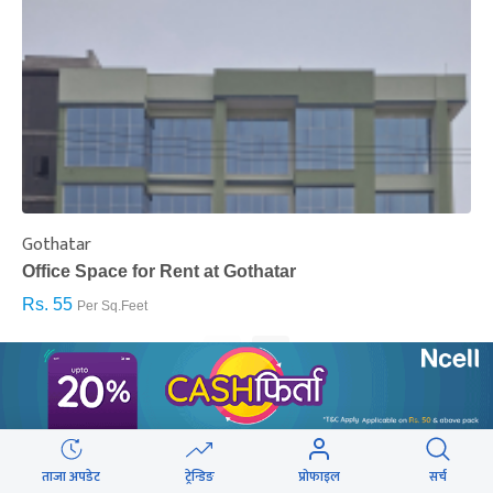
Gothatar
S
Office Space for Rent at Gothatar
H
Rs. 55
R
Per Sq.Feet
‹
›
ताजा अपडेट
ट्रेन्डिङ
प्रोफाइल
सर्च