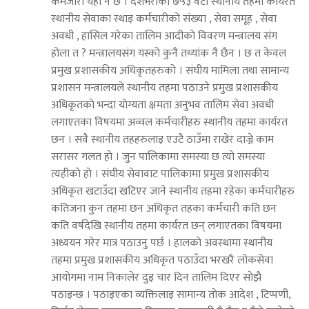
कमजाेरी यही नै छ । देशैभरीका ७५३ वटा स्थानीय तहमा कार्यरत
स्थानीय सेवाका स्थाइ कर्मचारीकाे संख्या , सेवा समूह , सेवा
अवधी , हासिल गरेका तालिम आदीकाे विवरण मन्त्रालय संग
हाेला त ? मन्त्रालयसंग यस्काे कुनै तथ्यांक नै छैन । छ त केवल
प्रमुख प्रशासकीय अधिकृतहरुकाे । संघीय मामिला तथा सामान्य
प्रशासन मन्त्रालयले स्थानीय तहमा पठाउने प्रमुख प्रशासकीय
अधिकृतकाे भन्दा याेग्यता क्षमता अनुभव तालिम सेवा अवधी
लगाएतका विषयमा अव्वल कर्मचारीहरु स्थानीय तहमा कार्यरत
छन । सवै स्थानीय तहहरुलाइ एउटै ठाउँमा राखेर दाज्ने काम
सरासर गलत हाे । जुन पालिकामा समस्या छ त्याे समस्या
त्यहीकाे हाे । संघीय सेवावाट पालिकामा प्रमुख प्रशासकीय
अधिकृत खटाउँदा खटिएर जाने स्थानीय तहमा रहेका कर्मचारीहरु
कतिजना कुन तहमा छन अधिकृत तहका कर्मचारी कति छन
कति वर्षदेखि स्थानीय तहमा कार्यरत छन् लगाएतका विषयमा
अध्ययन गरेर मात्र पठाउनु पर्छ । हालकाे अवस्थामा स्थानीय
तहमा प्रमुख प्रशासकीय अधिकृत पठाउँदा भरखरै लाेकसेवा
आयाेगमा नाम निकालेर दुइ चार दिन तालिम दिएर साेझै
पठाइन्छ । पठाइएका व्यक्तिलाइ सामान्य ताेक आदेश , टिप्पणी,