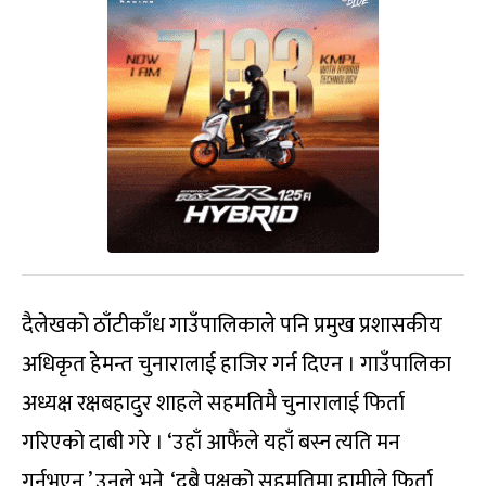
दैलेखको ठाँटीकाँध गाउँपालिकाले पनि प्रमुख प्रशासकीय
अधिकृत हेमन्त चुनारालाई हाजिर गर्न दिएन । गाउँपालिका
अध्यक्ष रक्षबहादुर शाहले सहमतिमै चुनारालाई फिर्ता
गरिएको दाबी गरे । ‘उहाँ आफैंले यहाँ बस्न त्यति मन
गर्नुभएन,’ उनले भने, ‘दुबै पक्षको सहमतिमा हामीले फिर्ता