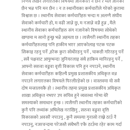
निर्णय लेखन लगाएतका विषयमा जानकारी नै छैन र मैले जानेकाे
छैन भन्न पनि मन छैन । न त स्थानीयका कर्मचारीले गरेकाे कुरामा
विश्वास छ । स्थानीय सेवाका कर्मचारीहरु भन्दा म अलग्गै संघीय
सेवाकाे कर्मचारी हाे, म वढी जान्ने छु, म नजान्ने वन्नै हुन्न , मैले
स्थानीय सेवाका कर्मचारीहरु संग नजानेकाे विषयमा साेधेकाे
खण्डमा म सानाे हुन्छु भन्ने अहमता छ । त्यसैगरी स्थानीय तहका
कर्मचारीहरुलाइ पनि हाकीम भएर आएकाेलाइ पटक पटक
सिकाइ रहनु पर्ने ,हरेक कुरा साेधीरहनु पर्ने , चाकडी गरिरहनु पर्ने
, सवै पक्षवाट आफुभन्दा जुनियरलाइ संधै हाकिम मानिरहनु पर्ने ,
आफ्नाे सरुवा वढुवा वृत्ती विकास पनि हुन नपाउने, स्थानीय
सेवाका कर्मचारीहरु कहिल्यै प्रमुख प्रशासकीय अधिकृत वन्न
नपाउने लगाएतका विषयले पिरलीरहेकाे छ । वास्तवमा याे सवै
दाेष मन्त्रालयकै हाे । स्थानीय तहमा प्रमुख प्रशासकीय अधिकृत
शाखा अधिकृत नभएर उप सचिव हुने व्यवस्था गरेमा धेरै
समस्याकाे समाधान हुन्छ । त्यसैगरी स्थानीय तहका कर्मचारीकाे
कुनै पनि तथ्यांक अभिलेख नराखिनु , सरुवा वढुवा वृत्ति
विकासकाे अवसरै नपाउनु , कुनै समस्या गुनासाे राख्ने ठाउँ नै
नपाउनु, नजरवन्दमा परेजस्तै संधैभरी एकै ठाउँमा रहेर काम गर्दा