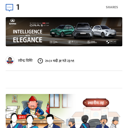
1
SHARES
रवीन्द्र घिमिरे
२०८० भदौ ३१ गते २३:५९