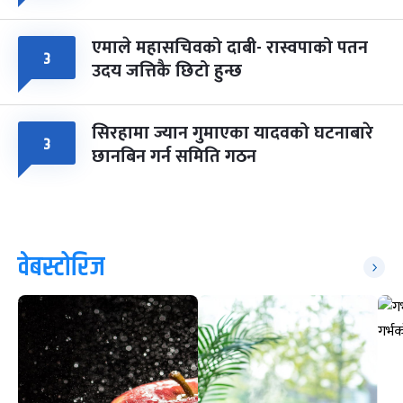
एमाले महासचिवको दाबी- रास्वपाको पतन
३
उदय जत्तिकै छिटो हुन्छ
सिरहामा ज्यान गुमाएका यादवको घटनाबारे
३
छानबिन गर्न समिति गठन
वेबस्टोरिज