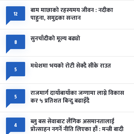
बाम माछाको रहस्यमय जीवन : नदीका
फागुपूर्णिमा
७ महिना बाँकी
८
१२
पाहुना, समुद्रका सन्तान
-
चैत्र ८, २०८३
Mar 22, 2027
सोम
सुनचाँदीको मूल्य बढ्यो
८
मधेशमा भयको रोटी सेक्दै सीके राउत
५
राजमार्ग दायाँबायाँका जग्गामा लाग्ने विकास
५
कर ५ प्रतिशत बिन्दु बढाइँदै
ब्लु बस सेवाबाट लैंगिक असमानतालाई
४
प्रोत्साहन नगर्ने नीति लिएका हौं : मन्त्री बादी