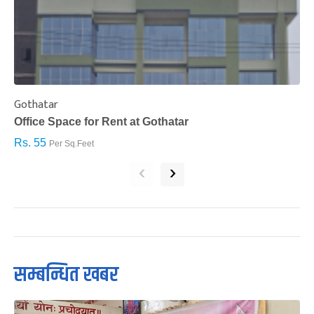
Gothatar
S
Office Space for Rent at Gothatar
H
Rs. 55
R
Per Sq.Feet
‹
›
सम्बन्धित खबर