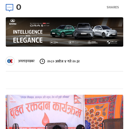
0
SHARES
अनलाइनखबर
२०८० असोज ४ गते २०:३२