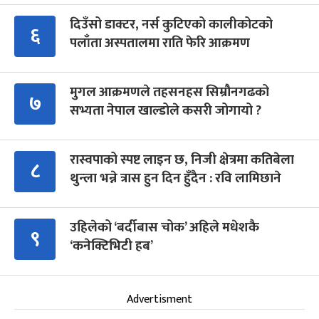
दिउँसो डाक्टर, नर्स कुटिएको कालीकोटको
६
पलाँता अस्पतालमा राति फेरि आक्रमण
मुगल आक्रमणले तहसनहस सिम्रौनगढको
७
सभ्यता नेपाल खाल्डोले कसरी जोगायो ?
रास्वपाको स्पष्ट लाइन छ, निजी क्षेत्रमा कतिबेला
८
थुन्ला भन्ने त्रास हुन दिन हुँदैन : रवि लामिछाने
उहिलेको ‘बर्दीबास चोक’ अहिले मधेशकै
९
‘कनेक्टिभिटी हब’
Advertisment