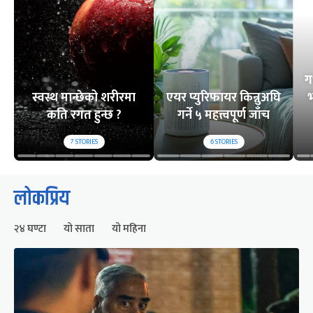
ग
स्वस्थ मान्छेको शरीरमा
एयर प्युरिफायर किन्नुअघि
भ
कति रगत हुन्छ ?
गर्ने ५ महत्त्वपूर्ण जाँच
7
STORIES
6
STORIES
लोकप्रिय
२४ घण्टा
यो साता
यो महिना