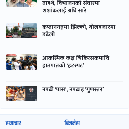
ताक्थे, विभाजनको संघारमा
शशांकलाई अघि सारे
कप्तानगञ्जमा झिल्को, गोलबजारमा
डढेलो
आकस्मिक कक्ष चिकित्सकमाथि
हातपातको ‘हटस्पट’
नपढी ‘पास’, नपढाइ ‘गुणस्तर’
समाचार
बिजनेस