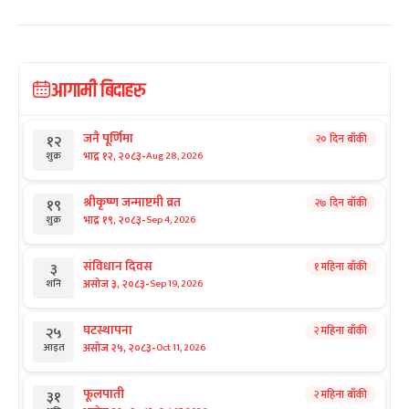
आगामी बिदाहरु
जनै पूर्णिमा
२० दिन बाँकी
१२
-
भाद्र १२, २०८३
Aug 28, 2026
शुक्र
श्रीकृष्ण जन्माष्टमी व्रत
२७ दिन बाँकी
१९
-
भाद्र १९, २०८३
Sep 4, 2026
शुक्र
संविधान दिवस
१ महिना बाँकी
३
-
असोज ३, २०८३
Sep 19, 2026
शनि
घटस्थापना
२ महिना बाँकी
२५
-
असोज २५, २०८३
Oct 11, 2026
आइत
फूलपाती
२ महिना बाँकी
३१