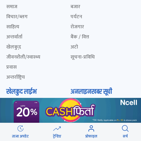
समाज
बजार
विचार/ब्लग
पर्यटन
साहित्य
रोजगार
अन्तर्वार्ता
बैंक / वित्त
खेलकुद़़
अटो
जीवनशैली/स्वास्थ्य
सूचना-प्रविधि
प्रवास
अन्तर्राष्ट्रिय
खेलकुद लाईभ
अनलाइनखबर सूची
एनपीएल २०८१
नेपालका ५० प्रभावशाली
महिला २०८२
ICC Men T20 World Cup
2024
नेपालका ५० प्रभावशाली
महिला २०८१
IPL 2024
नेपालका ५० प्रभावशाली
ताजा अपडेट
ट्रेन्डिङ
प्रोफाइल
सर्च