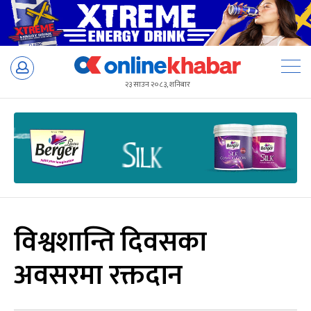
Skip
to
२३ साउन २०८३, शनिबार
content
विश्वशान्ति दिवसका
अवसरमा रक्तदान