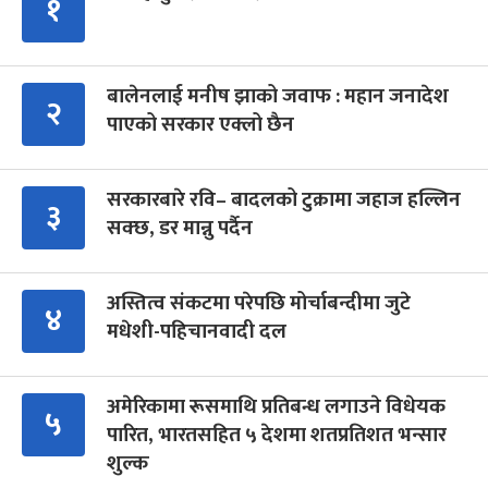
१
बालेनलाई मनीष झाको जवाफ : महान जनादेश
२
पाएको सरकार एक्लो छैन
सरकारबारे रवि– बादलको टुक्रामा जहाज हल्लिन
३
सक्छ, डर मान्नु पर्दैन
अस्तित्व संकटमा परेपछि मोर्चाबन्दीमा जुटे
४
मधेशी-पहिचानवादी दल
अमेरिकामा रूसमाथि प्रतिबन्ध लगाउने विधेयक
५
पारित, भारतसहित ५ देशमा शतप्रतिशत भन्सार
शुल्क