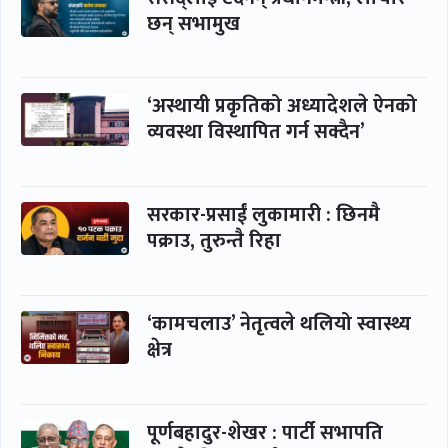
छन् सभामुख
‘अस्थायी प्रकृतिको अध्यादेशले ऐनको
व्यवस्था विस्थापित गर्न सक्दैन’
सरकार-प्रसाईं लुकामारी : छिनमै
पक्राउ, तुरुन्तै रिहा
‘कामचलाउ’ नेतृत्वले थलियो स्वास्थ्य
क्षेत्र
पूर्णबहादुर-शेखर : पार्टी सभापति