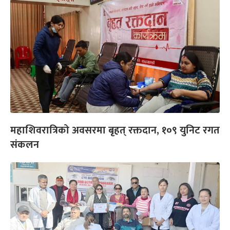
महाशिवरात्रिको अवसरमा बृहत् रक्तदान, १०९ युनिट रगत
संकलन