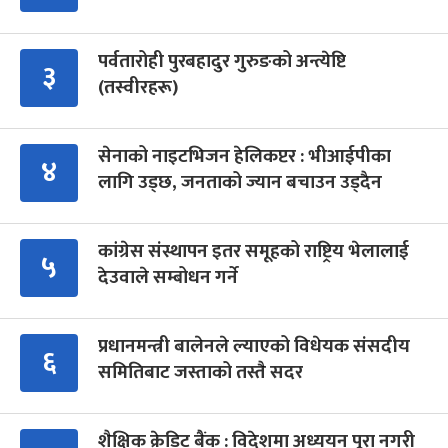
पर्वतारोही पुरबहादुर गुरुङको अन्त्येष्टि
३
(तस्वीरहरू)
सेनाको नाइटभिजन हेलिकप्टर : भीआईपीका
४
लागि उड्छ, जनताको ज्यान बचाउन उड्दैन
कांग्रेस संस्थापन इतर समूहको राष्ट्रिय भेलालाई
५
देउवाले सम्बोधन गर्ने
प्रधानमन्त्री बालेनले ल्याएको विधेयक संसदीय
६
समितिबाट जस्ताको तस्तै सदर
शैक्षिक क्रेडिट बैंक : विदेशमा अध्ययन पूरा नगरी