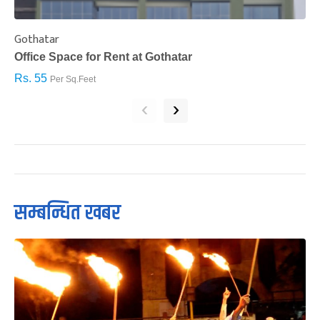
Gothatar
S
Office Space for Rent at Gothatar
H
Rs. 55
R
Per Sq.Feet
‹
›
सम्बन्धित खबर