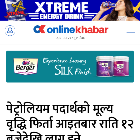
Skip
to
२३ साउन २०८३, शनिबार
content
पेट्रोलियम पदार्थको मूल्य
वृद्धि फिर्ता आइतबार राति १२
बजेदेखि लागु हुने