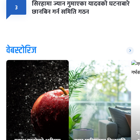
सिरहामा ज्यान गुमाएका यादवको घटनाबारे
३
छानबिन गर्न समिति गठन
वेबस्टोरिज
ग