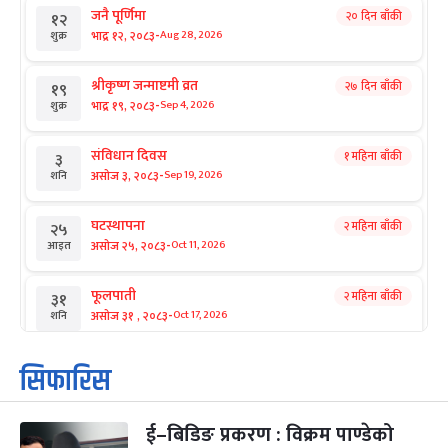
जनै पूर्णिमा
२० दिन बाँकी
१२
-
भाद्र १२, २०८३
Aug 28, 2026
शुक्र
श्रीकृष्ण जन्माष्टमी व्रत
२७ दिन बाँकी
१९
-
भाद्र १९, २०८३
Sep 4, 2026
शुक्र
संविधान दिवस
१ महिना बाँकी
३
-
असोज ३, २०८३
Sep 19, 2026
शनि
घटस्थापना
२ महिना बाँकी
२५
-
असोज २५, २०८३
Oct 11, 2026
आइत
फूलपाती
२ महिना बाँकी
३१
-
असोज ३१ , २०८३
Oct 17, 2026
शनि
कार्तिक सङ्क्रान्ति
२ महिना बाँकी
१
सिफारिस
-
कार्तिक १, २०८३
Oct 18, 2026
आइत
ई–बिडिङ प्रकरण : विक्रम पाण्डेको
महानवमी
२ महिना बाँकी
३