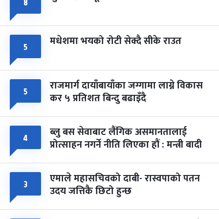
८
मधेशमा भयको रोटी सेक्दै सीके राउत
५
राजमार्ग दायाँबायाँका जग्गामा लाग्ने विकास
५
कर ५ प्रतिशत बिन्दु बढाइँदै
ब्लु बस सेवाबाट लैंगिक असमानतालाई
४
प्रोत्साहन नगर्ने नीति लिएका हौं : मन्त्री बादी
एमाले महासचिवको दाबी- रास्वपाको पतन
३
उदय जत्तिकै छिटो हुन्छ