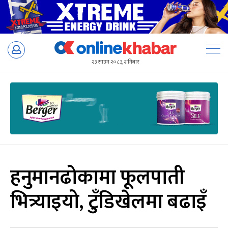
Skip
to
२३ साउन २०८३, शनिबार
content
हनुमानढोकामा फूलपाती
भित्र्याइयो, टुँडिखेलमा बढाइँ