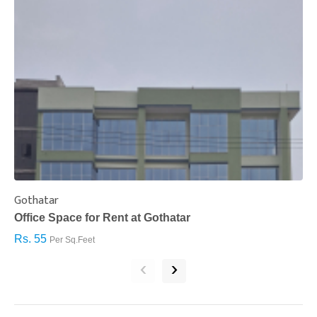
Gothatar
S
Office Space for Rent at Gothatar
H
Rs. 55
R
Per Sq.Feet
‹
›