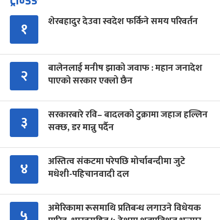
ट्रेन्डिङ
शेरबहादुर देउवा स्वदेश फर्किने समय परिवर्तन
१
बालेनलाई मनीष झाको जवाफ : महान जनादेश
२
पाएको सरकार एक्लो छैन
सरकारबारे रवि– बादलको टुक्रामा जहाज हल्लिन
३
सक्छ, डर मान्नु पर्दैन
अस्तित्व संकटमा परेपछि मोर्चाबन्दीमा जुटे
४
मधेशी-पहिचानवादी दल
अमेरिकामा रूसमाथि प्रतिबन्ध लगाउने विधेयक
५