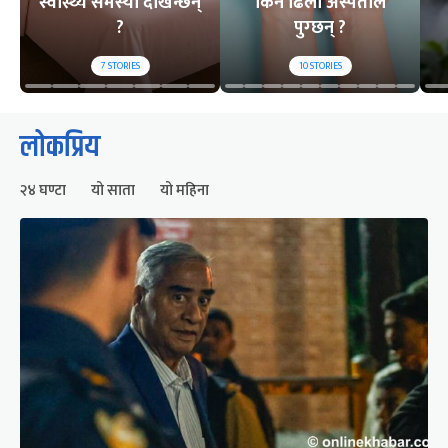
स्वास्थ्य समस्या देखिन्छन्
किन ढिलो अस्पताल
?
पुग्छन् ?
7
STORIES
10
STORIES
लोकप्रिय
२४ घण्टा
यो साता
यो महिना