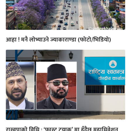
आहा ! मनै लोभ्याउने ज्याकाराण्डा (फोटो/भिडियो)
रास्वपाको विधि : ‘फास्ट ट्र्याक’ मा हुँदैछ महाधिवेशन