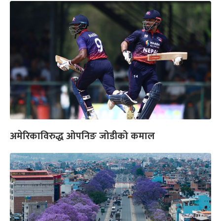
अमेरिकाविरुद्ध ओपनिङ जोडीको कमाल