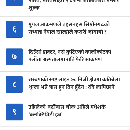
पारित, भारतसहित ५ देशमा शतप्रतिशत भन्सार
शुल्क
मुगल आक्रमणले तहसनहस सिम्रौनगढको
६
सभ्यता नेपाल खाल्डोले कसरी जोगायो ?
दिउँसो डाक्टर, नर्स कुटिएको कालीकोटको
७
पलाँता अस्पतालमा राति फेरि आक्रमण
रास्वपाको स्पष्ट लाइन छ, निजी क्षेत्रमा कतिबेला
८
थुन्ला भन्ने त्रास हुन दिन हुँदैन : रवि लामिछाने
उहिलेको ‘बर्दीबास चोक’ अहिले मधेशकै
९
‘कनेक्टिभिटी हब’