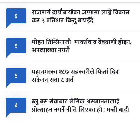
राजमार्ग दायाँबायाँका जग्गामा लाग्ने विकास
५
कर ५ प्रतिशत बिन्दु बढाइँदै
मोहन तिम्सिनाजी- मार्क्सवाद देववाणी होइन,
५
अपव्याख्या नगरौं
महानगरका १८७ सहकारीले फिर्ता दिन
५
सकेनन् सवा ८ अर्ब
ब्लु बस सेवाबाट लैंगिक असमानतालाई
४
प्रोत्साहन नगर्ने नीति लिएका हौं : मन्त्री बादी