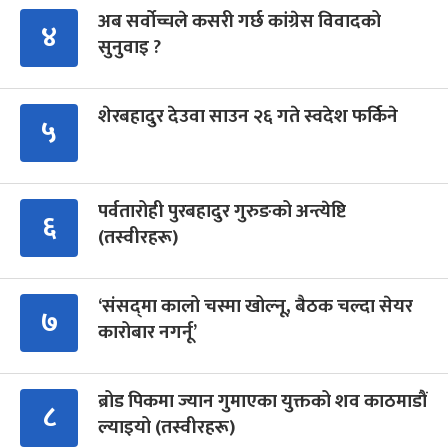
अब सर्वोच्चले कसरी गर्छ कांग्रेस विवादको
४
सुनुवाइ ?
शेरबहादुर देउवा साउन २६ गते स्वदेश फर्किने
५
पर्वतारोही पुरबहादुर गुरुङको अन्त्येष्टि
६
(तस्वीरहरू)
‘संसद्‍मा कालो चस्मा खोल्नू, बैठक चल्दा सेयर
७
कारोबार नगर्नू’
ब्रोड पिकमा ज्यान गुमाएका युक्तको शव काठमाडौं
८
ल्याइयो (तस्वीरहरू)