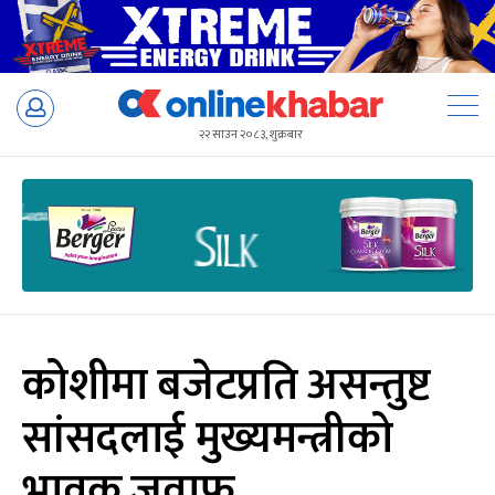
Skip
to
२२ साउन २०८३, शुक्रबार
content
कोशीमा बजेटप्रति असन्तुष्ट
सांसदलाई मुख्यमन्त्रीको
भावुक जवाफ