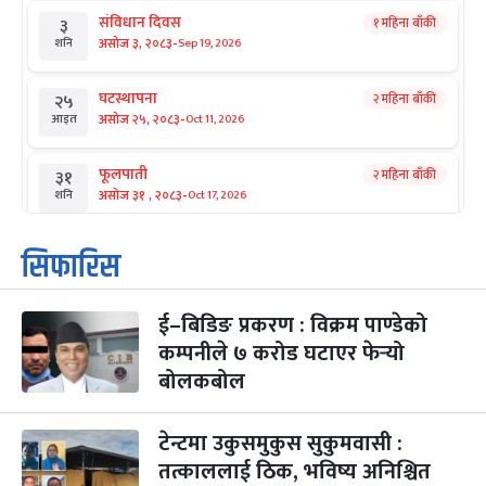
संविधान दिवस
१ महिना बाँकी
३
-
असोज ३, २०८३
Sep 19, 2026
शनि
घटस्थापना
२ महिना बाँकी
२५
-
असोज २५, २०८३
Oct 11, 2026
आइत
फूलपाती
२ महिना बाँकी
३१
-
असोज ३१ , २०८३
Oct 17, 2026
शनि
कार्तिक सङ्क्रान्ति
२ महिना बाँकी
१
सिफारिस
-
कार्तिक १, २०८३
Oct 18, 2026
आइत
ई–बिडिङ प्रकरण : विक्रम पाण्डेको
महानवमी
२ महिना बाँकी
३
-
कम्पनीले ७ करोड घटाएर फेर्‍यो
कार्तिक ३, २०८३
Oct 20, 2026
मंगल
बोलकबोल
विजयादशमी
२ महिना बाँकी
४
-
कार्तिक ४, २०८३
Oct 21, 2026
बुध
टेन्टमा उकुसमुकुस सुकुमवासी :
तत्काललाई ठिक, भविष्य अनिश्चित
पापा‌ङ्कुशा एकादशी व्रत
२ महिना बाँकी
५