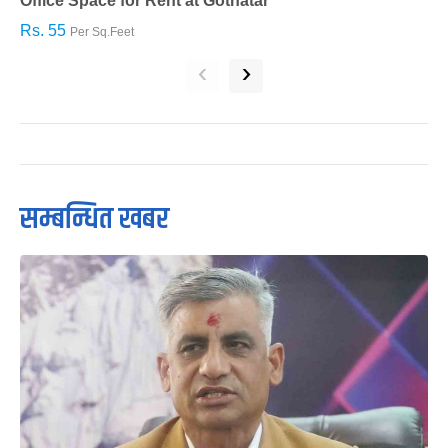
Office Space for Rent at Gothatar
H
Rs. 55
R
Per Sq.Feet
‹
›
सम्बन्धित खबर