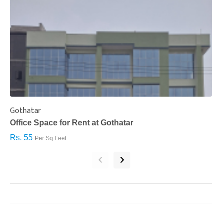
Gothatar
S
Office Space for Rent at Gothatar
H
Rs. 55
R
Per Sq.Feet
‹
›