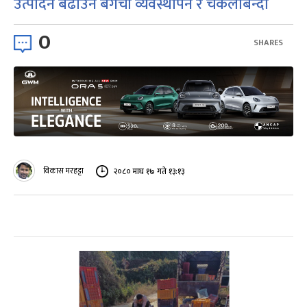
उत्पादन बढाउन बगैंचा व्यवस्थापन र चकलाबन्दी
0
SHARES
विकास मरहट्टा
२०८० माघ १७ गते १३:१३