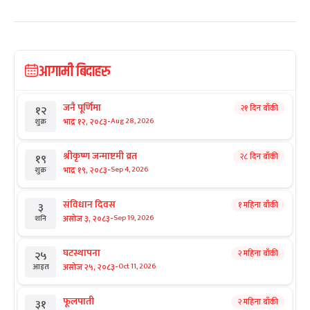
आगामी बिदाहरु
जनै पूर्णिमा
२१ दिन बाँकी
१२
-
भाद्र १२, २०८३
Aug 28, 2026
शुक्र
श्रीकृष्ण जन्माष्टमी व्रत
२८ दिन बाँकी
१९
-
भाद्र १९, २०८३
Sep 4, 2026
शुक्र
संविधान दिवस
१ महिना बाँकी
३
-
असोज ३, २०८३
Sep 19, 2026
शनि
घटस्थापना
२ महिना बाँकी
२५
-
असोज २५, २०८३
Oct 11, 2026
आइत
फूलपाती
२ महिना बाँकी
३१