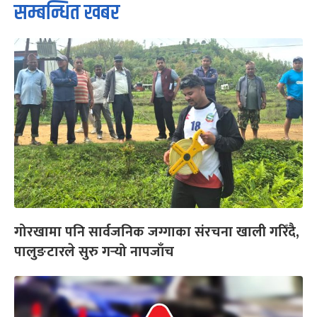
सम्बन्धित खबर
गोरखामा पनि सार्वजनिक जग्गाका संरचना खाली गरिँदै,
पालुङटारले सुरु गर्‍यो नापजाँच