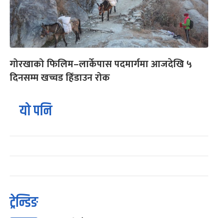
गोरखाको फिलिम–लार्केपास पदमार्गमा आजदेखि ५
दिनसम्म खच्चड हिँडाउन रोक
यो पनि
ट्रेन्डिङ