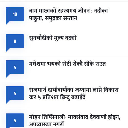
बाम माछाको रहस्यमय जीवन : नदीका
फागुपूर्णिमा
७ महिना बाँकी
८
१०
पाहुना, समुद्रका सन्तान
-
चैत्र ८, २०८३
Mar 22, 2027
सोम
सुनचाँदीको मूल्य बढ्यो
८
मधेशमा भयको रोटी सेक्दै सीके राउत
५
राजमार्ग दायाँबायाँका जग्गामा लाग्ने विकास
५
कर ५ प्रतिशत बिन्दु बढाइँदै
मोहन तिम्सिनाजी- मार्क्सवाद देववाणी होइन,
५
अपव्याख्या नगरौं