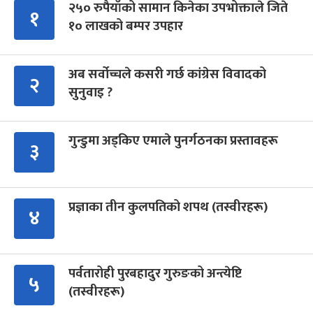
२५० रुपैयाँको सामान किनेका उपभोक्ताले जिते
१
१० लाखको बम्पर उपहार
अब सर्वोच्चले कसरी गर्छ कांग्रेस विवादको
२
सुनुवाइ ?
गुन्डुमा अड्किए एमाले पुनर्गठनका प्रस्तावहरू
३
प्रज्ञाका तीन कुलपतिको शपथ (तस्वीरहरू)
४
पर्वतारोही पुरबहादुर गुरुङको अन्त्येष्टि
५
(तस्वीरहरू)