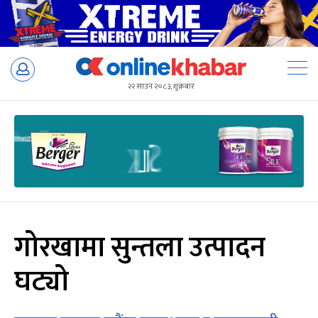
Skip
to
२२ साउन २०८३, शुक्रबार
content
गोरखामा सुन्तला उत्पादन
घट्यो